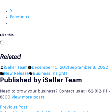
X
Facebook
Like this:
Loading…
Related
Posted
iSeller Team
December 10, 2021
September 8, 2022
by
Posted
Tags:
New Release
Business Insights
Published by iSeller Team
in
Need to grow your business? Contact us at +62-812-1111-
8300
View more posts
Post
Previous
Previous Post