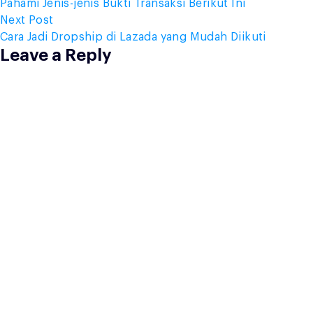
post:
Pahami Jenis-jenis Bukti Transaksi Berikut Ini
navigation
Next
Next Post
post:
Cara Jadi Dropship di Lazada yang Mudah Diikuti
Leave a Reply