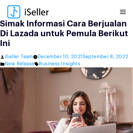
Skip
to
content
Simak Informasi Cara Berjualan
Di Lazada untuk Pemula Berikut
Ini
Posted
iSeller Team
December 10, 2021
September 8, 2022
by
Posted
Tags:
New Release
Business Insights
in