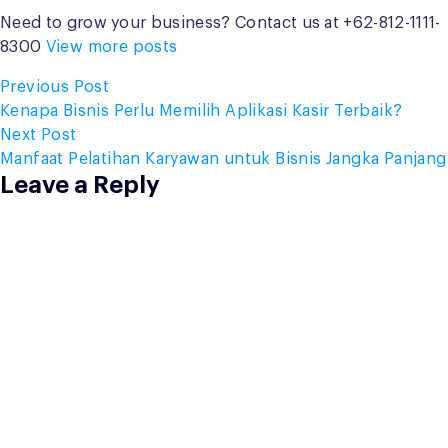
Need to grow your business? Contact us at +62-812-1111-
8300
View more posts
Post
Previous
Previous Post
post:
Kenapa Bisnis Perlu Memilih Aplikasi Kasir Terbaik?
navigation
Next
Next Post
post:
Manfaat Pelatihan Karyawan untuk Bisnis Jangka Panjang
Leave a Reply