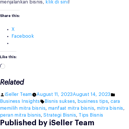
menjalankan bisnis,
klik di sini
!
Share this:
X
Facebook
Like this:
Loading…
Related
Posted
Poste
iSeller Team
August 11, 2023
August 14, 2023
by
Tags:
in
Business Insights
Bisnis sukses
,
business tips
,
cara
memilih mitra bisnis
,
manfaat mitra bisnis
,
mitra bisnis
,
peran mitra bisnis
,
Strategi Bisnis
,
Tips Bisnis
Published by iSeller Team