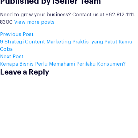
Published by iSeller Team
Need to grow your business? Contact us at +62-812-1111-
8300
View more posts
Post
Previous
Previous Post
post:
9 Strategi Content Marketing Praktis yang Patut Kamu
navigation
Coba
Next
Next Post
post:
Kenapa Bisnis Perlu Memahami Perilaku Konsumen?
Leave a Reply