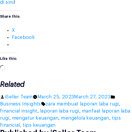
di sini
!
Share this:
X
Facebook
Like this:
Loading…
Related
Posted
Posted
iSeller Team
March 25, 2023
March 27, 2023
by
Tags:
in
Business Insights
cara membuat laporan laba rugi
,
financial insight
,
laporan laba rugi
,
manfaat laporan laba
rugi
,
mengatur keuangan
,
mengelola keuangan
,
tips
financial
,
tips keuangan