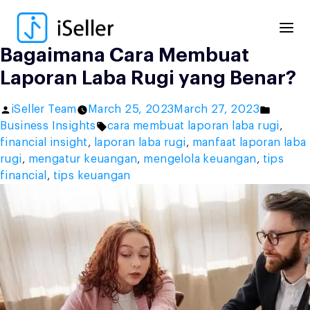
Skip
to
content
Bagaimana Cara Membuat
Laporan Laba Rugi yang Benar?
Posted
Posted
iSeller Team
March 25, 2023
March 27, 2023
by
Tags:
in
Business Insights
cara membuat laporan laba rugi
,
financial insight
,
laporan laba rugi
,
manfaat laporan laba
rugi
,
mengatur keuangan
,
mengelola keuangan
,
tips
financial
,
tips keuangan