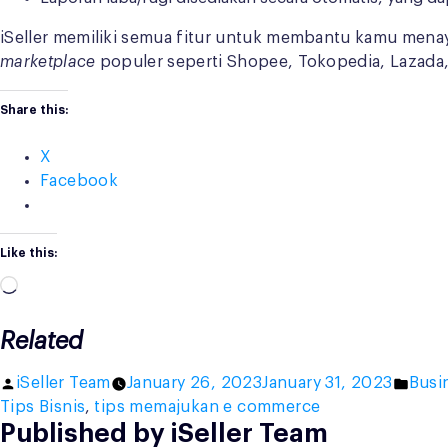
iSeller memiliki semua fitur untuk membantu kamu mena
marketplace
populer seperti Shopee, Tokopedia, Lazada, B
Share this:
X
Facebook
Like this:
Loading…
Related
Posted
Post
iSeller Team
January 26, 2023
January 31, 2023
Busi
by
in
Tips Bisnis
,
tips memajukan e commerce
Published by iSeller Team