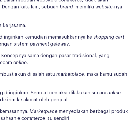
li. Dalam sebuah
website e commerce,
tidak akan
. Dengan kata lain, sebuah
brand
memiliki
website
-nya
as kerjasama.
 diinginkan kemudian memasukkannya ke
shopping cart
engan sistem
payment gateway
.
l. Konsepnya sama dengan pasar tradisional, yang
secara
online
.
buat akun di salah satu
marketplace
, maka kamu sudah
g diinginkan. Semua transaksi dilakukan secara
online
kirim ke alamat oleh penjual.
h kemasannya.
Marketplace
menyediakan berbagai produk
rusahaan
e commerce
itu sendiri.