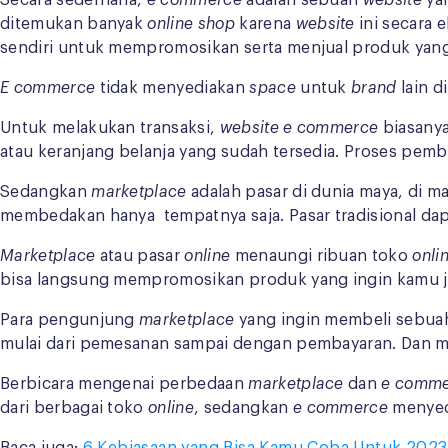
Secara sederhana,
e commerce
adalah sebuah
website
ya
ditemukan banyak
online shop
karena
website
ini secara 
sendiri untuk mempromosikan serta menjual produk yang 
E commerce
tidak menyediakan
space
untuk
brand
lain d
Untuk melakukan transaksi,
website e commerce
biasany
atau keranjang belanja yang sudah tersedia. Proses pem
Sedangkan
marketplace
adalah pasar di dunia maya, di m
membedakan hanya tempatnya saja. Pasar tradisional dapa
Marketplace
atau pasar
online
menaungi ribuan toko
onli
bisa langsung mempromosikan produk yang ingin kamu j
Para pengunjung
marketplace
yang ingin membeli sebua
mulai dari pemesanan sampai dengan pembayaran. Dan me
Berbicara mengenai perbedaan
marketplace
dan
e comme
dari berbagai toko
online
, sedangkan
e commerce
menyedi