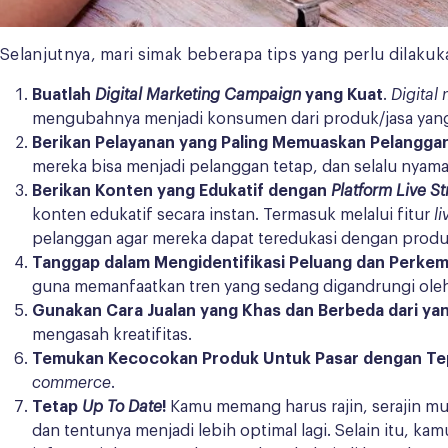
Selanjutnya, mari simak beberapa tips yang perlu dilak
Buatlah
Digital Marketing Campaign
yang Kuat
.
Digital
mengubahnya menjadi konsumen dari produk/jasa yan
Berikan Pelayanan yang Paling Memuaskan Pelangga
mereka bisa menjadi pelanggan tetap, dan selalu nyam
Berikan Konten yang Edukatif dengan
Platform Live S
konten edukatif secara instan. Termasuk melalui fitur
l
pelanggan agar mereka dapat teredukasi dengan prod
Tanggap dalam Mengidentifikasi Peluang dan Perkem
guna memanfaatkan tren yang sedang digandrungi oleh
Gunakan Cara Jualan yang Khas dan Berbeda dari yan
mengasah kreatifitas.
Temukan Kecocokan Produk Untuk Pasar dengan Te
commerce
.
Tetap
Up To Date
!
Kamu memang harus rajin, serajin mun
dan tentunya menjadi lebih optimal lagi. Selain itu, kam