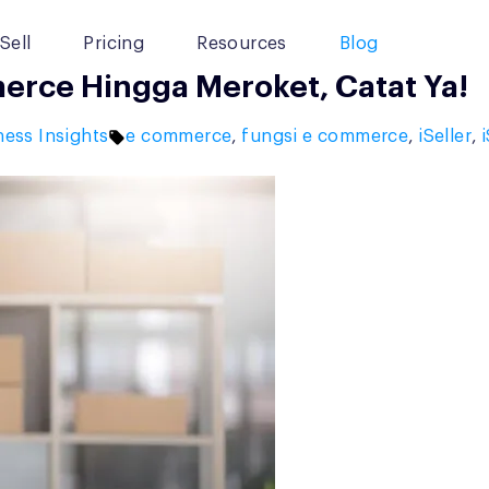
Sell
Pricing
Resources
Blog
erce Hingga Meroket, Catat Ya!
ed
Tags:
ness Insights
e commerce
,
fungsi e commerce
,
iSeller
,