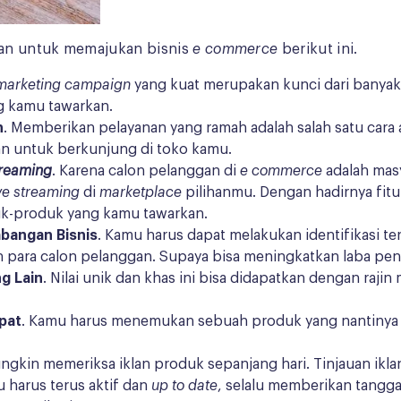
ukan untuk memajukan bisnis
e commerce
berikut ini.
 marketing campaign
yang kuat merupakan kunci dari banya
g kamu tawarkan.
n
. Memberikan pelayanan yang ramah adalah salah satu cara
an untuk berkunjung di toko kamu.
treaming
. Karena calon pelanggan di
e commerce
adalah mas
ive streaming
di
marketplace
pilihanmu. Dengan hadirnya fit
uk-produk yang kamu tawarkan.
bangan Bisnis
. Kamu harus dapat melakukan identifikasi t
 para calon pelanggan. Supaya bisa meningkatkan laba pen
g Lain
. Nilai unik dan khas ini bisa didapatkan dengan raj
pat
. Kamu harus menemukan sebuah produk yang nantinya 
gkin memeriksa iklan produk sepanjang hari. Tinjauan iklan
u harus terus aktif dan
up to date
, selalu memberikan tangg