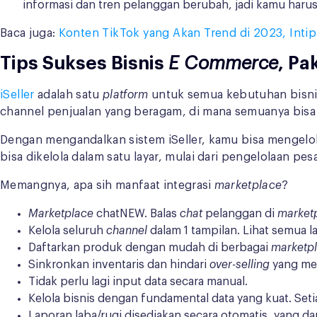
informasi dan tren pelanggan berubah, jadi kamu haru
Baca juga:
Konten TikTok yang Akan Trend di 2023, Intip
Tips Sukses Bisnis
E Commerce
, Pa
iSeller
adalah satu
platform
untuk semua kebutuhan bisnis 
channel penjualan yang beragam, di mana semuanya bisa
Dengan mengandalkan sistem iSeller, kamu bisa mengelo
bisa dikelola dalam satu layar, mulai dari pengelolaan p
Memangnya, apa sih manfaat integrasi
marketplace
?
Marketplace
chatNEW. Balas
chat
pelanggan di
market
Kelola seluruh
channel
dalam 1 tampilan. Lihat semua 
Daftarkan produk dengan mudah di berbagai
marketp
Sinkronkan inventaris dan hindari
over-selling
yang m
Tidak perlu lagi input data secara manual.
Kelola bisnis dengan fundamental data yang kuat. Se
Laporan laba/rugi disediakan secara otomatis, yang dapa