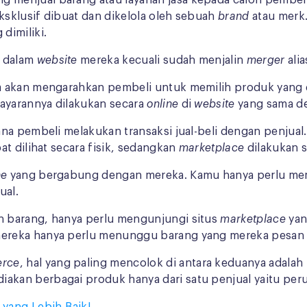
ng menjual barang atau layanan jasa kepada calon pembe
eksklusif dibuat dan dikelola oleh sebuah
brand
atau merk
dimiliki.
i dalam
website
mereka kecuali sudah menjalin
merger
ali
a akan mengarahkan pembeli untuk memilih produk yang
bayarannya dilakukan secara
online
di
website
yang sama d
ana pembeli melakukan transaksi jual-beli dengan penjua
t dilihat secara fisik, sedangkan
marketplace
dilakukan 
ne
yang bergabung dengan mereka. Kamu hanya perlu mem
ual.
h barang, hanya perlu mengunjungi situs
marketplace
yan
reka hanya perlu menunggu barang yang mereka pesan di
rce
, hal yang paling mencolok di antara keduanya adala
akan berbagai produk hanya dari satu penjual yaitu pe