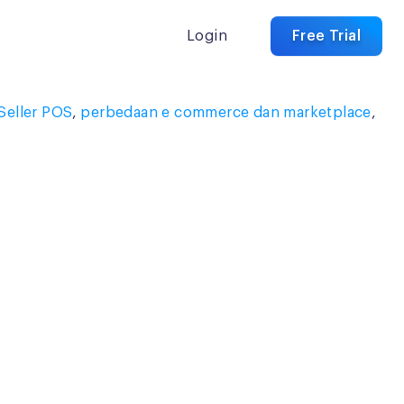
Login
Free Trial
iSeller POS
,
perbedaan e commerce dan marketplace
,