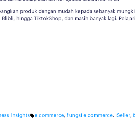
yangkan produk dengan mudah kepada sebanyak mungkin p
libli, hingga TiktokShop, dan masih banyak lagi. Pelajari
ed
Tags:
ness Insights
e commerce
,
fungsi e commerce
,
iSeller
,