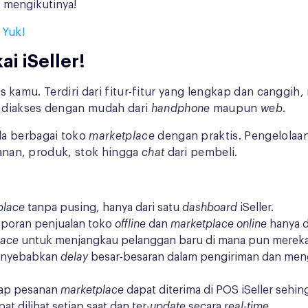
s mengikutinya!
 Yuk!
kai iSeller!
kamu. Terdiri dari fitur-fitur yang lengkap dan canggih, 
 diakses dengan mudah dari
handphone
maupun
web
.
la berbagai toko
marketplace
dengan praktis. Pengelolaa
esanan, produk, stok hingga
chat
dari pembeli.
place
tanpa pusing, hanya dari satu
dashboard
iSeller.
laporan penjualan toko
offline
dan
marketplace online
hanya 
lace
untuk menjangkau pelanggan baru di mana pun mereka
enyebabkan
delay
besar-besaran dalam pengiriman dan meng
tiap pesanan
marketplace
dapat diterima di POS iSeller seh
t dilihat setiap saat dan ter-
update
secara
real-time
.