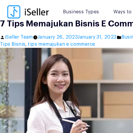
Skip
to
Business Types
Ways to 
content
7 Tips Memajukan Bisnis E Comm
Posted
Post
iSeller Team
January 26, 2023
January 31, 2023
Busi
by
in
Tips Bisnis
,
tips memajukan e commerce