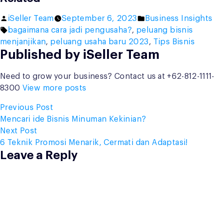
Posted
Posted
iSeller Team
September 6, 2023
Business Insights
by
Tags:
in
bagaimana cara jadi pengusaha?
,
peluang bisnis
menjanjikan
,
peluang usaha baru 2023
,
Tips Bisnis
Published by iSeller Team
Need to grow your business? Contact us at +62-812-1111-
8300
View more posts
Post
Previous
Previous Post
post:
Mencari ide Bisnis Minuman Kekinian?
navigation
Next
Next Post
post:
6 Teknik Promosi Menarik, Cermati dan Adaptasi!
Leave a Reply