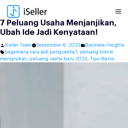
Skip
to
content
7 Peluang Usaha Menjanjikan,
Ubah Ide Jadi Kenyataan!
Posted
Posted
iSeller Team
September 6, 2023
Business Insights
by
Tags:
in
bagaimana cara jadi pengusaha?
,
peluang bisnis
menjanjikan
,
peluang usaha baru 2023
,
Tips Bisnis