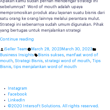
Apakah kamu sudah pernah mendengar strategi ini
sebelumnya? Word of mouth adalah upaya
mempromosikan produk atau layanan suatu bisnis dari
satu orang ke orang lainnya melalui perantara mulut.
Strategi ini sebenarnya sudah umum digunakan. Pihak
yang bertugas untuk menjalankan strategi
“Strategi
Continue reading
Word
Posted
Posted
iSeller Team
March 28, 2023
March 30, 2023
of
by
Tags:
in
Business Insights
Bisnis sukses
,
manfaat word of
Mouth:
mouth
,
Strategi Bisnis
,
strategi word of mouth
,
Tips
Manfaat
Bisnis
,
tips menjalankan word of mouth
dan
Cara
Tepat
Menjalankannya”
Instagram
Facebook
LinkedIn
©2020 Intersoft Solutions. All rights reserved.