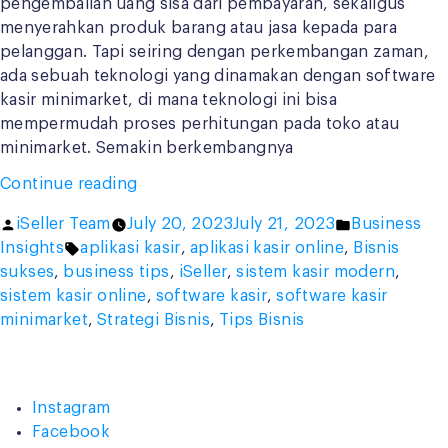
pengembalian uang sisa dari pembayaran, sekaligus
menyerahkan produk barang atau jasa kepada para
pelanggan. Tapi seiring dengan perkembangan zaman,
ada sebuah teknologi yang dinamakan dengan software
kasir minimarket, di mana teknologi ini bisa
mempermudah proses perhitungan pada toko atau
minimarket. Semakin berkembangnya
“Ini
Continue reading
8
Posted
Posted
iSeller Team
July 20, 2023
July 21, 2023
Business
Alasan
by
Tags:
in
Insights
aplikasi kasir
,
aplikasi kasir online
,
Bisnis
Kenapa
sukses
,
business tips
,
iSeller
,
sistem kasir modern
,
Software
sistem kasir online
,
software kasir
,
software kasir
Kasir
minimarket
,
Strategi Bisnis
,
Tips Bisnis
Minimarket
Perlu
Dipilih”
Instagram
Facebook