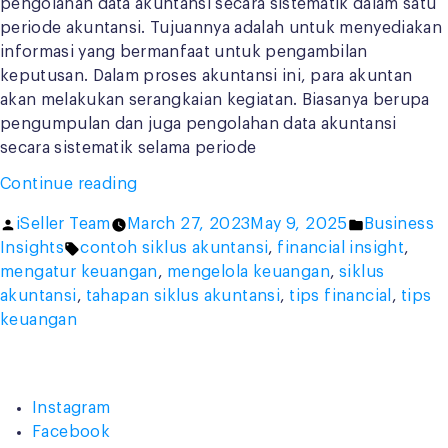
pengolahan data akuntansi secara sistematik dalam satu
periode akuntansi. Tujuannya adalah untuk menyediakan
informasi yang bermanfaat untuk pengambilan
keputusan. Dalam proses akuntansi ini, para akuntan
akan melakukan serangkaian kegiatan. Biasanya berupa
pengumpulan dan juga pengolahan data akuntansi
secara sistematik selama periode
“3
Continue reading
Tahapan
Posted
Posted
iSeller Team
March 27, 2023
May 9, 2025
Business
Utama
by
Tags:
in
Insights
contoh siklus akuntansi
,
financial insight
,
Siklus
mengatur keuangan
,
mengelola keuangan
,
siklus
Akuntansi
akuntansi
,
tahapan siklus akuntansi
,
tips financial
,
tips
yang
keuangan
Perlu
Diketahui”
Instagram
Facebook