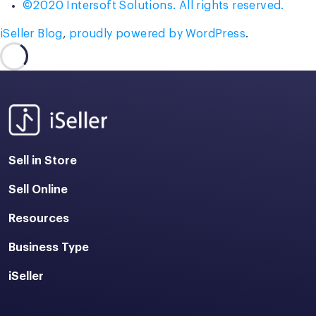
©2020 Intersoft Solutions. All rights reserved.
iSeller Blog
,
proudly powered by WordPress
.
Sell in Store
Sell Online
Resources
Business Type
iSeller