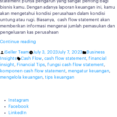
statement punya pengaruh yang sangat penting bagi
bisnis kamu. Dengan adanya laporan keuangan ini, kamu
akan mengetahui kondisi perusahaan dalam kondisi
untung atau rugi. Biasanya, cash flow statement akan
memberikan informasi mengenai jumlah pemasukan dan
pengeluaran kas perusahaan
“Apa
Continue reading
Fungsi
Posted
Posted
iSeller Team
July 3, 2023
July 7, 2023
Business
Cash
by
Tags:
in
Insights
Cash Flow
,
cash flow statement
,
financial
Flow
insight
,
Financial Tips
,
fungsi cash flow statement
,
Statement
komponen cash flow statement
,
mengatur keuangan
,
dalam
mengelola keuangan
,
tips keuangan
Bisnis
Retail?”
Instagram
Facebook
LinkedIn