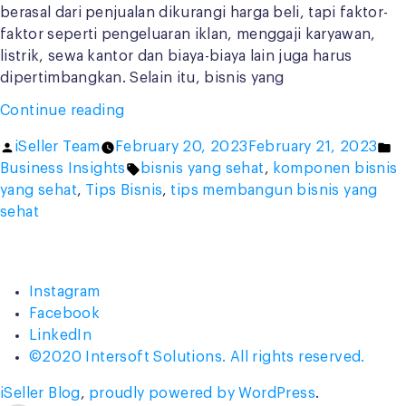
berasal dari penjualan dikurangi harga beli, tapi faktor-
faktor seperti pengeluaran iklan, menggaji karyawan,
listrik, sewa kantor dan biaya-biaya lain juga harus
dipertimbangkan. Selain itu, bisnis yang
“Bangun
Continue reading
Bisnis
Posted
P
iSeller Team
February 20, 2023
February 21, 2023
yang
by
Tags:
in
Business Insights
bisnis yang sehat
,
komponen bisnis
Sehat,
yang sehat
,
Tips Bisnis
,
tips membangun bisnis yang
Coba
sehat
Praktikkan
8
Tips
Ini!”
Instagram
Facebook
LinkedIn
©2020 Intersoft Solutions. All rights reserved.
iSeller Blog
,
proudly powered by WordPress
.