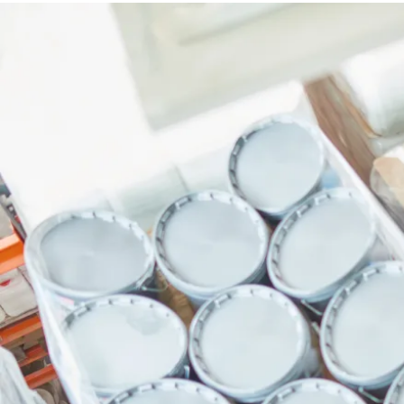
dan
Format
Resminya
di
Sini”