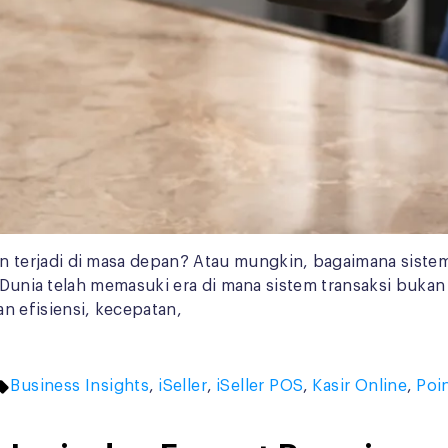
 terjadi di masa depan? Atau mungkin, bagaimana sist
i. Dunia telah memasuki era di mana sistem transaksi buk
 efisiensi, kecepatan,
Tags:
Business Insights
,
iSeller
,
iSeller POS
,
Kasir Online
,
Poin