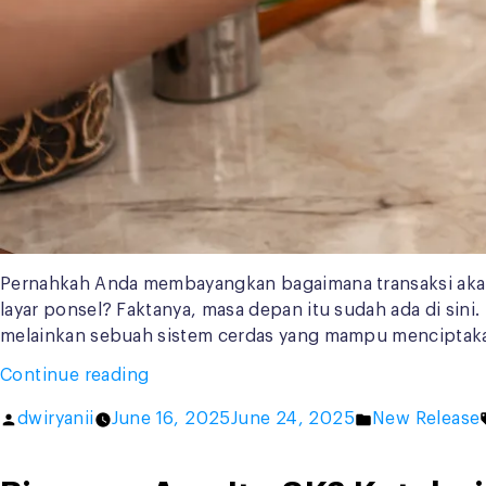
Pernahkah Anda membayangkan bagaimana transaksi akan
layar ponsel? Faktanya, masa depan itu sudah ada di sin
melainkan sebuah sistem cerdas yang mampu menciptakan
“Jenis
Continue reading
dan
Posted
Posted
dwiryanii
June 16, 2025
June 24, 2025
New Release
Inovasi
by
in
Sistem
Transaksi