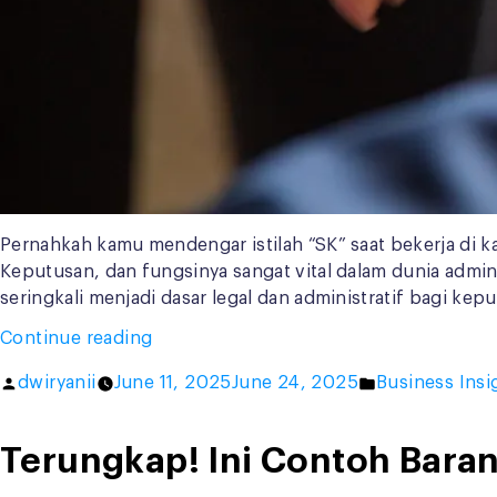
Pernahkah kamu mendengar istilah “SK” saat bekerja di k
Keputusan, dan fungsinya sangat vital dalam dunia admin
seringkali menjadi dasar legal dan administratif bagi k
“Bingung
Continue reading
Apa
Posted
Posted
dwiryanii
June 11, 2025
June 24, 2025
Business Insi
Itu
by
in
SK?
Ketahui
Terungkap! Ini Contoh Barang
Jenis