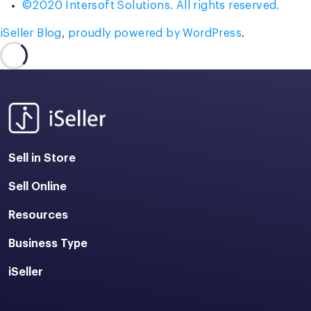
©2020 Intersoft Solutions. All rights reserved.
iSeller Blog
,
proudly powered by WordPress
.
Sell in Store
Sell Online
Resources
Business Type
iSeller