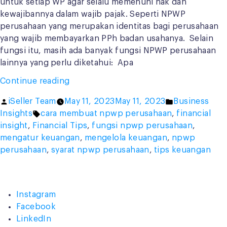
untuk setiap WP agar selalu memenuhi hak dan
kewajibannya dalam wajib pajak. Seperti NPWP
perusahaan yang merupakan identitas bagi perusahaan
yang wajib membayarkan PPh badan usahanya. Selain
fungsi itu, masih ada banyak fungsi NPWP perusahaan
lainnya yang perlu diketahui: Apa
“NPWP
Continue reading
Perusahaan,
Posted
Posted
iSeller Team
May 11, 2023
May 11, 2023
Business
Apa
by
Tags:
in
Insights
cara membuat npwp perusahaan
,
financial
Fungsi
insight
,
Financial Tips
,
fungsi npwp perusahaan
,
dan
mengatur keuangan
,
mengelola keuangan
,
npwp
Bagaimana
perusahaan
,
syarat npwp perusahaan
,
tips keuangan
Cara
Membuatnya?”
Instagram
Facebook
LinkedIn