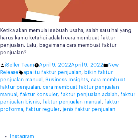
Ketika akan memulai sebuah usaha, salah satu hal yang
harus kamu ketahui adalah cara membuat faktur
penjualan. Lalu, bagaimana cara membuat faktur
penjualan?
Posted
Posted
iSeller Team
April 9, 2022
April 9, 2022
New
by
Tags:
in
Release
apa itu faktur penjualan
,
bikin faktur
penjualan manual
,
Business Insights
,
cara membuat
faktur penjualan
,
cara membuat faktur penjualan
manual
,
faktur konsuler
,
faktur penjualan adalah
,
faktur
penjualan bisnis
,
faktur penjualan manual
,
faktur
proforma
,
faktur reguler
,
jenis faktur penjualan
Instagram