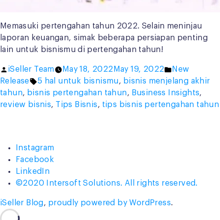
Memasuki pertengahan tahun 2022. Selain meninjau
laporan keuangan, simak beberapa persiapan penting
lain untuk bisnismu di pertengahan tahun!
Posted
Posted
iSeller Team
May 18, 2022
May 19, 2022
New
by
Tags:
in
Release
5 hal untuk bisnismu
,
bisnis menjelang akhir
tahun
,
bisnis pertengahan tahun
,
Business Insights
,
review bisnis
,
Tips Bisnis
,
tips bisnis pertengahan tahun
Instagram
Facebook
LinkedIn
©2020 Intersoft Solutions. All rights reserved.
iSeller Blog
,
proudly powered by WordPress
.