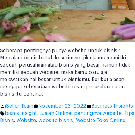
Seberapa pentingnya punya website untuk bisnis?
Menjalani bisnis butuh keseriusan, jika kamu memiliki
sebuah perusahaan atau bisnis yang besar namun tidak
memiliki sebuah website, maka kamu baru aja
melewatkan hal besar untuk bisnismu. Berikut alasan
mengapa keberadaan website resmi perusahaan atau
bisnis itu penting.
Posted
Posted
iSeller Team
November 23, 2022
Business Insights
by
Tags:
in
bisnis insight
,
Jualan Online
,
pentingnya website
,
Tips
Bisnis
,
Website
,
website bisnis
,
Website Toko Online