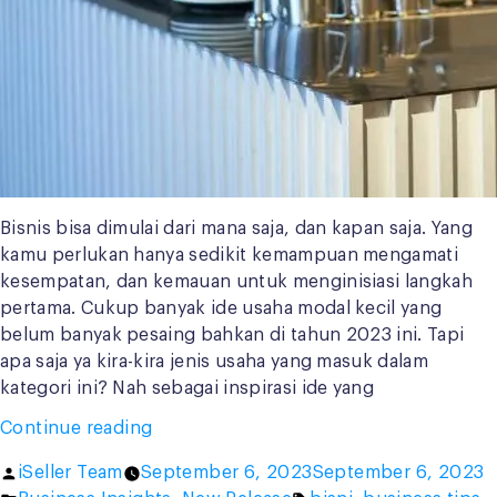
Bisnis bisa dimulai dari mana saja, dan kapan saja. Yang
kamu perlukan hanya sedikit kemampuan mengamati
kesempatan, dan kemauan untuk menginisiasi langkah
pertama. Cukup banyak ide usaha modal kecil yang
belum banyak pesaing bahkan di tahun 2023 ini. Tapi
apa saja ya kira-kira jenis usaha yang masuk dalam
kategori ini? Nah sebagai inspirasi ide yang
“Ini
Continue reading
7
Posted
iSeller Team
September 6, 2023
September 6, 2023
Contoh