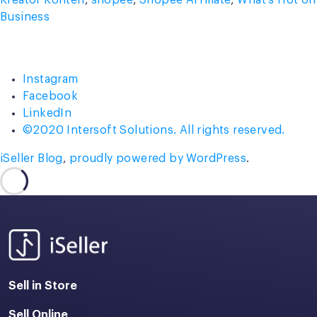
Kreator Konten
,
shopee
,
Shopee Affiliate
,
What's Hot on
yang
Business
Cocok
untuk
Mahasiswa”
Instagram
Facebook
LinkedIn
©2020 Intersoft Solutions. All rights reserved.
iSeller Blog
,
proudly powered by WordPress
.
Sell in Store
Sell Online