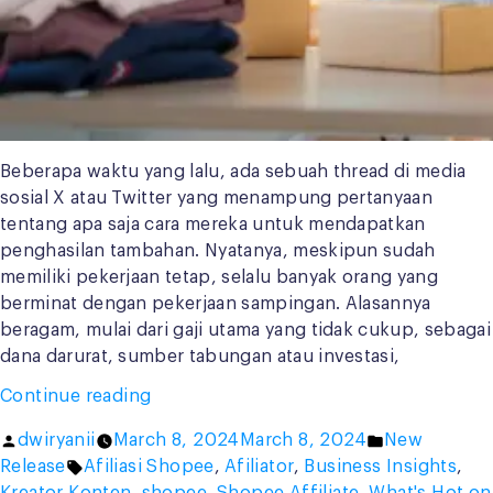
Beberapa waktu yang lalu, ada sebuah thread di media
sosial X atau Twitter yang menampung pertanyaan
tentang apa saja cara mereka untuk mendapatkan
penghasilan tambahan. Nyatanya, meskipun sudah
memiliki pekerjaan tetap, selalu banyak orang yang
berminat dengan pekerjaan sampingan. Alasannya
beragam, mulai dari gaji utama yang tidak cukup, sebagai
dana darurat, sumber tabungan atau investasi,
“Shopee
Continue reading
Affiliate:
Posted
Posted
dwiryanii
March 8, 2024
March 8, 2024
New
Peluang
by
Tags:
in
Release
Afiliasi Shopee
,
Afiliator
,
Business Insights
,
Sukses