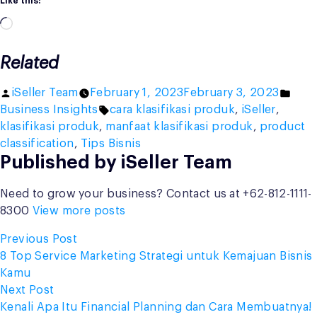
Like this:
Loading…
Related
Posted
Post
iSeller Team
February 1, 2023
February 3, 2023
by
Tags:
in
Business Insights
cara klasifikasi produk
,
iSeller
,
klasifikasi produk
,
manfaat klasifikasi produk
,
product
classification
,
Tips Bisnis
Published by iSeller Team
Need to grow your business? Contact us at +62-812-1111-
8300
View more posts
Post
Previous
Previous Post
post:
8 Top Service Marketing Strategi untuk Kemajuan Bisnis
navigation
Kamu
Next
Next Post
post:
Kenali Apa Itu Financial Planning dan Cara Membuatnya!