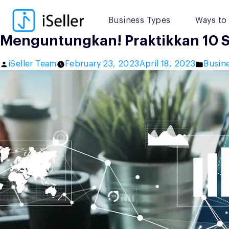
Skip
to
Business Types
Ways to 
content
Menguntungkan! Praktikkan 10 S
Posted
Poste
iSeller Team
February 23, 2023
April 18, 2023
Busine
by
in