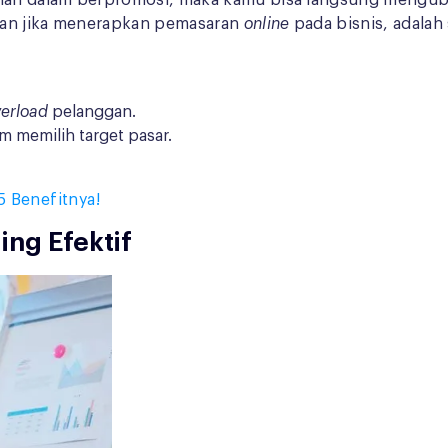
an dalam berpromosi, maka kamu bisa langsung mengubah
kan jika menerapkan pemasaran
online
pada bisnis, adalah
verload
pelanggan.
 memilih target pasar.
5 Benefitnya!
ing Efektif