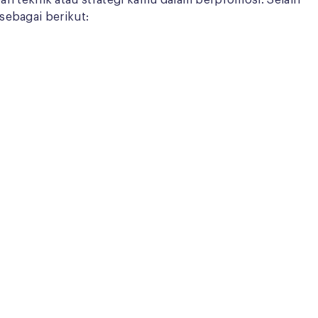
 teknik atau strategi kamu dalam berpromosi. Selain
 sebagai berikut: