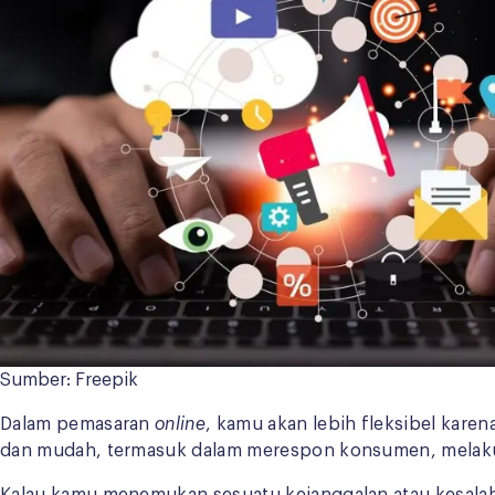
Sumber: Freepik
Dalam pemasaran
online
, kamu akan lebih fleksibel kare
dan mudah, termasuk dalam merespon konsumen, melaku