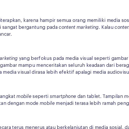
terapkan, karena hampir semua orang memiliki media sosi
ni sangat bergantung pada
content marketing.
Kalau
conte
ancar.
arketing
yang berfokus pada media visual seperti gambar i
u gambar mampu menceritakan seluruh keadaan dari berag
dia visual dirasa lebih efektif apalagi media audiovisua
rangkat
mobile
seperti
smartphone
dan tablet. Tampilan
m
lkan dengan mode
mobile
menjadi terasa lebih ramah pen
cara terus menerus atau berkelanjutan di media sosial, 