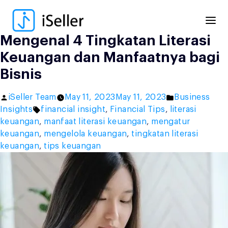
Skip
to
content
Mengenal 4 Tingkatan Literasi
Keuangan dan Manfaatnya bagi
Bisnis
Posted
Posted
iSeller Team
May 11, 2023
May 11, 2023
Business
by
Tags:
in
Insights
financial insight
,
Financial Tips
,
literasi
keuangan
,
manfaat literasi keuangan
,
mengatur
keuangan
,
mengelola keuangan
,
tingkatan literasi
keuangan
,
tips keuangan