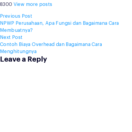
8300
View more posts
Post
Previous
Previous Post
post:
NPWP Perusahaan, Apa Fungsi dan Bagaimana Cara
navigation
Membuatnya?
Next
Next Post
post:
Contoh Biaya Overhead dan Bagaimana Cara
Menghitungnya
Leave a Reply