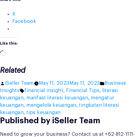
X
Facebook
Like this:
Loading…
Related
Posted
Posted
iSeller Team
May 11, 2023
May 11, 2023
Business
by
Tags:
in
Insights
financial insight
,
Financial Tips
,
literasi
keuangan
,
manfaat literasi keuangan
,
mengatur
keuangan
,
mengelola keuangan
,
tingkatan literasi
keuangan
,
tips keuangan
Published by iSeller Team
Need to grow your business? Contact us at +62-812-1111-