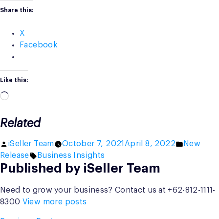
Share this:
X
Facebook
Like this:
Loading…
Related
Posted
Posted
iSeller Team
October 7, 2021
April 8, 2022
New
by
Tags:
in
Release
Business Insights
Published by iSeller Team
Need to grow your business? Contact us at +62-812-1111-
8300
View more posts