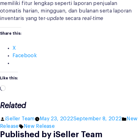
memiliki fitur lengkap seperti laporan penjualan
otomatis harian, mingguan, dan bulanan serta laporan
inventaris yang ter-
update
secara
real-time
Share this:
X
Facebook
Like this:
Loading…
Related
Posted
Post
iSeller Team
May 23, 2022
September 8, 2022
New
by
Tags:
in
Release
New Release
Published by iSeller Team