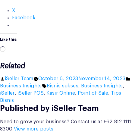
X
Facebook
Like this:
Loading…
Related
Posted
P
iSeller Team
October 6, 2023
November 14, 2023
by
Tags:
in
Business Insights
Bisnis sukses
,
Business Insights
,
iSeller
,
iSeller POS
,
Kasir Online
,
Point of Sale
,
Tips
Bisnis
Published by iSeller Team
Need to grow your business? Contact us at +62-812-1111-
8300
View more posts