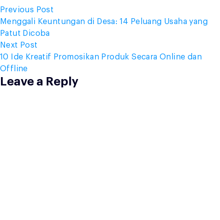
Post
Previous
Previous Post
post:
Menggali Keuntungan di Desa: 14 Peluang Usaha yang
navigation
Patut Dicoba
Next
Next Post
post:
10 Ide Kreatif Promosikan Produk Secara Online dan
Offline
Leave a Reply