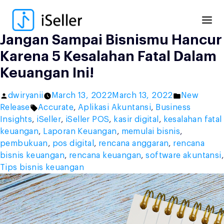
Skip
to
content
Jangan Sampai Bisnismu Hancur
Karena 5 Kesalahan Fatal Dalam
Keuangan Ini!
Posted
Posted
dwiryanii
March 13, 2022
March 13, 2022
New
by
Tags:
in
Release
Accurate
,
Aplikasi Akuntansi
,
Business
Insights
,
iSeller
,
iSeller POS
,
kasir digital
,
kesalahan fatal
keuangan
,
Laporan Keuangan
,
memulai bisnis
,
pembukuan
,
pos digital
,
rencana anggaran
,
rencana
bisnis keuangan
,
rencana keuangan
,
software akuntansi
,
Tips bisnis keuangan