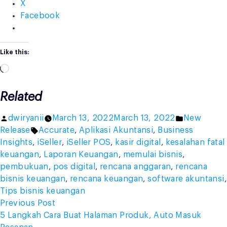
X
Facebook
Like this:
Loading…
Related
Posted
Posted
dwiryanii
March 13, 2022
March 13, 2022
New
by
Tags:
in
Release
Accurate
,
Aplikasi Akuntansi
,
Business
Insights
,
iSeller
,
iSeller POS
,
kasir digital
,
kesalahan fatal
keuangan
,
Laporan Keuangan
,
memulai bisnis
,
pembukuan
,
pos digital
,
rencana anggaran
,
rencana
bisnis keuangan
,
rencana keuangan
,
software akuntansi
,
Tips bisnis keuangan
Post
Previous
Previous Post
post:
5 Langkah Cara Buat Halaman Produk, Auto Masuk
navigation