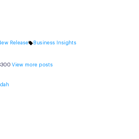
osted
Tags:
New Release
Business Insights
n
-8300
View more posts
udah