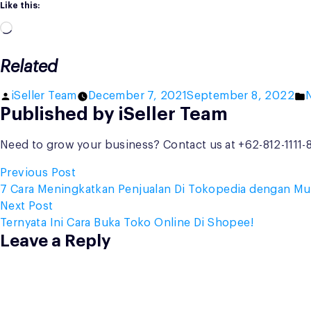
Like this:
Loading…
Related
Posted
P
iSeller Team
December 7, 2021
September 8, 2022
Published by iSeller Team
by
i
Need to grow your business? Contact us at +62-812-1111
Post
Previous
Previous Post
post:
7 Cara Meningkatkan Penjualan Di Tokopedia dengan M
navigation
Next
Next Post
post:
Ternyata Ini Cara Buka Toko Online Di Shopee!
Leave a Reply