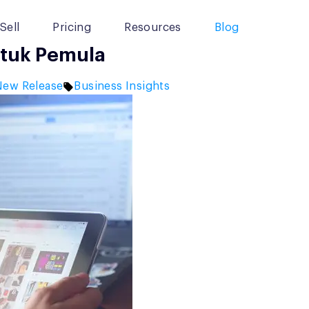
Sell
Pricing
Resources
Blog
ntuk Pemula
osted
Tags:
New Release
Business Insights
n