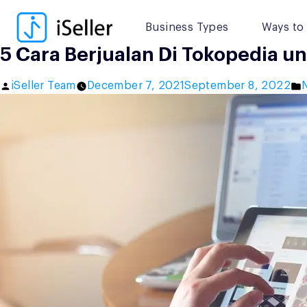
Skip
to
Business Types
Ways to 
content
5 Cara Berjualan Di Tokopedia u
Posted
P
iSeller Team
December 7, 2021
September 8, 2022
by
i