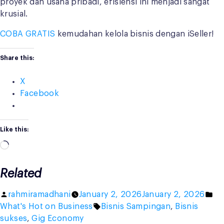
proyek dan usaha pribadi, efisiensi ini menjadi sangat
krusial.
COBA GRATIS
kemudahan kelola bisnis dengan iSeller!
Share this:
X
Facebook
Like this:
Loading…
Related
Posted
Po
rahmiramadhani
January 2, 2026
January 2, 2026
by
Tags:
in
What's Hot on Business
Bisnis Sampingan
,
Bisnis
sukses
,
Gig Economy