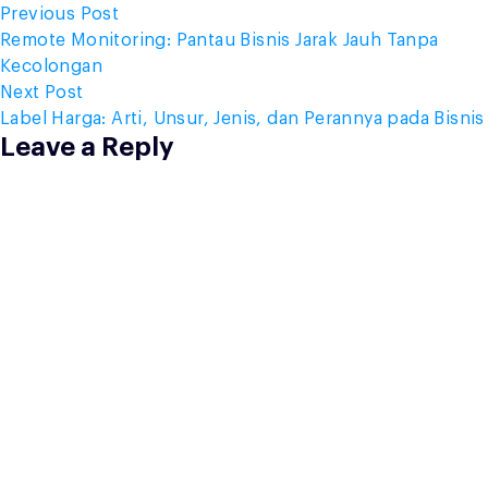
Post
Previous
Previous Post
post:
Remote Monitoring: Pantau Bisnis Jarak Jauh Tanpa
navigation
Kecolongan
Next
Next Post
post:
Label Harga: Arti, Unsur, Jenis, dan Perannya pada Bisnis
Leave a Reply