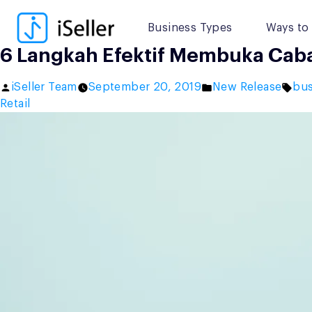
Skip
to
Business Types
Ways to 
content
6 Langkah Efektif Membuka Cab
Posted
Posted
Tag
iSeller Team
September 20, 2019
New Release
bus
by
in
Retail