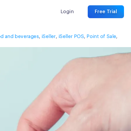
Login
Free Trial
od and beverages
,
iSeller
,
iSeller POS
,
Point of Sale
,