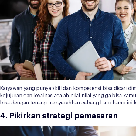
Karyawan yang punya skill dan kompetensi bisa dicari dim
kejujuran dan loyalitas adalah nilai-nilai yang ga bisa
bisa dengan tenang menyerahkan cabang baru kamu ini ke
4. Pikirkan strategi pemasaran