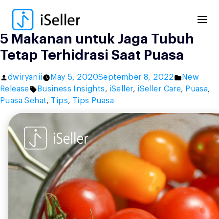
Skip
to
content
5 Makanan untuk Jaga Tubuh
Tetap Terhidrasi Saat Puasa
Posted
Posted
dwiryanii
May 5, 2020
September 8, 2022
New
by
Tags:
in
Release
Business Insights
,
iSeller
,
iSeller Care
,
Puasa
,
Puasa Sehat
,
Tips
,
Tips Puasa