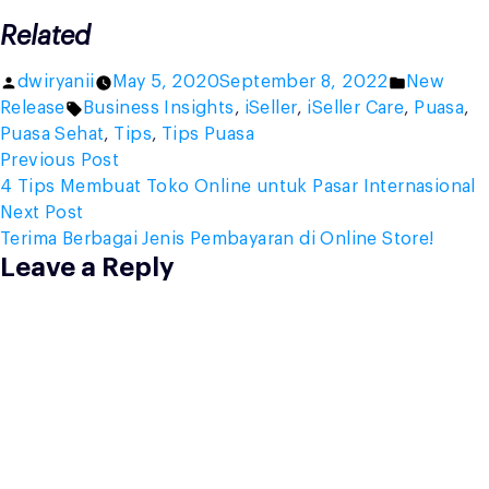
Related
Posted
Posted
dwiryanii
May 5, 2020
September 8, 2022
New
by
Tags:
in
Release
Business Insights
,
iSeller
,
iSeller Care
,
Puasa
,
Puasa Sehat
,
Tips
,
Tips Puasa
Post
Previous
Previous Post
post:
4 Tips Membuat Toko Online untuk Pasar Internasional
navigation
Next
Next Post
post:
Terima Berbagai Jenis Pembayaran di Online Store!
Leave a Reply