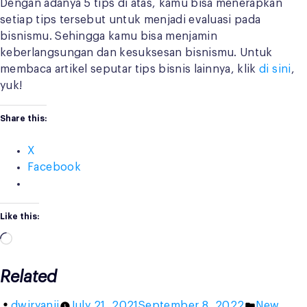
Dengan adanya 5 tips di atas, kamu bisa menerapkan
setiap tips tersebut untuk menjadi evaluasi pada
bisnismu. Sehingga kamu bisa menjamin
keberlangsungan dan kesuksesan bisnismu. Untuk
membaca artikel seputar tips bisnis lainnya, klik
di sini
,
yuk!
Share this:
X
Facebook
Like this:
Loading…
Related
Posted
Posted
dwiryanii
July 21, 2021
September 8, 2022
New