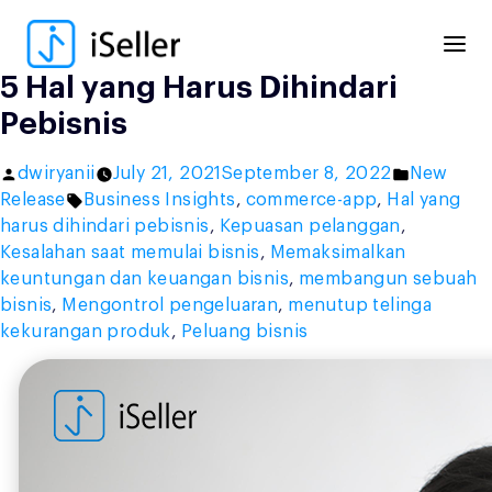
Skip
to
content
5 Hal yang Harus Dihindari
Pebisnis
Posted
Posted
dwiryanii
July 21, 2021
September 8, 2022
New
by
Tags:
in
Release
Business Insights
,
commerce-app
,
Hal yang
harus dihindari pebisnis
,
Kepuasan pelanggan
,
Kesalahan saat memulai bisnis
,
Memaksimalkan
keuntungan dan keuangan bisnis
,
membangun sebuah
bisnis
,
Mengontrol pengeluaran
,
menutup telinga
kekurangan produk
,
Peluang bisnis