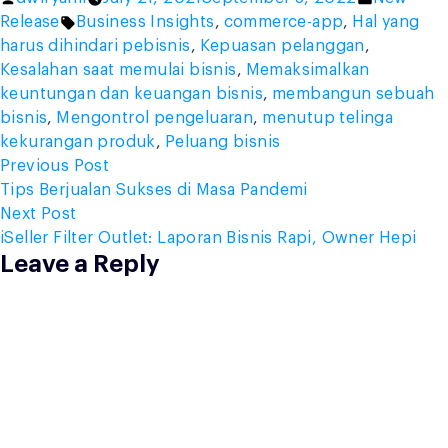
by
Tags:
in
Release
Business Insights
,
commerce-app
,
Hal yang
harus dihindari pebisnis
,
Kepuasan pelanggan
,
Kesalahan saat memulai bisnis
,
Memaksimalkan
keuntungan dan keuangan bisnis
,
membangun sebuah
bisnis
,
Mengontrol pengeluaran
,
menutup telinga
kekurangan produk
,
Peluang bisnis
Post
Previous
Previous Post
post:
Tips Berjualan Sukses di Masa Pandemi
navigation
Next
Next Post
post:
iSeller Filter Outlet: Laporan Bisnis Rapi, Owner Hepi
Leave a Reply