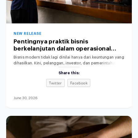
NEW RELEASE
Pentingnya praktik bisnis
berkelanjutan dalam operasional
perusahaan.
Bisnis modern tidak lagi dinilai hanya dari keuntungan yang
dihasilkan. Kini, pelanggan, investor, dan pemerintah juga
memperhatikan dampak operasional terhadap lingkungan.
Share this:
Praktik Bisnis yang Berkelanjutan menjadi perhatian utama
dalam dunia usaha saat ini. Karena itu, semakin banyak
Twitter
Facebook
perusahaan mulai menerapkan sustainable business
practices untuk membangun bisnis yang efisien,
bertanggung jawab, dan berkelanjutan. Selain
June 30, 2026
meningkatkan citra