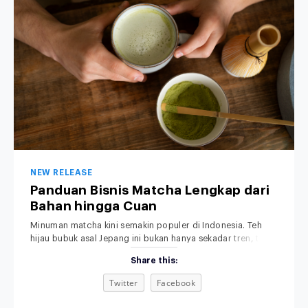
NEW RELEASE
Panduan Bisnis Matcha Lengkap dari
Bahan hingga Cuan
Minuman matcha kini semakin populer di Indonesia. Teh
hijau bubuk asal Jepang ini bukan hanya sekadar tren, tapi
sudah menjadi bagian dari gaya hidup modern, khususnya
Share this:
di kalangan anak muda dan pecinta minuman sehat.
Rasanya yang khas, aromanya yang menenangkan, serta
Twitter
Facebook
tampilannya yang estetik membuat minuman matcha bukan
sekadar pelepas dahaga, tetapi juga simbol gaya