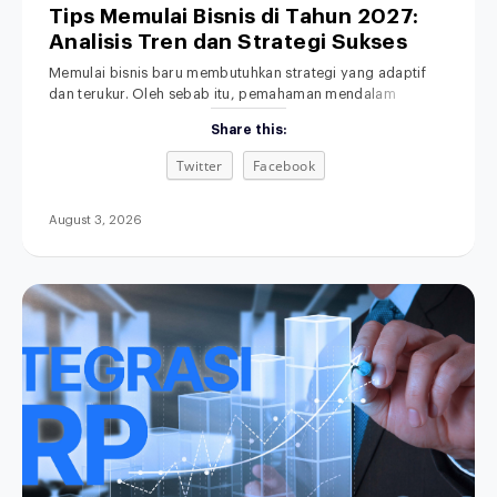
Tips Memulai Bisnis di Tahun 2027:
Analisis Tren dan Strategi Sukses
Memulai bisnis baru membutuhkan strategi yang adaptif
dan terukur. Oleh sebab itu, pemahaman mendalam
tentang lanskap ekonomi masa depan menjadi fondasi
Share this:
yang sangat penting. Di era transformasi digital ini,
dinamika persaingan pasar berkembang dengan sangat
Twitter
Facebook
pesat. Akibatnya, metode bisnis lama yang serba manual
kini makin ditinggalkan. Menjelang tahun 2027, ekspektasi
konsumen terhadap kecepatan dan kemudahan
August 3, 2026