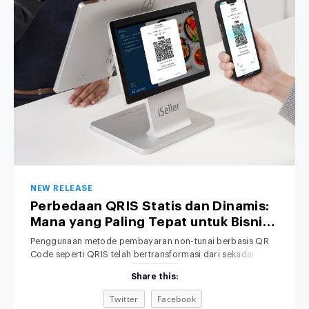
NEW RELEASE
Perbedaan QRIS Statis dan Dinamis:
Mana yang Paling Tepat untuk Bisnis
Anda?
Penggunaan metode pembayaran non-tunai berbasis QR
Code seperti QRIS telah bertransformasi dari sekadar tren
menjadi standar operasional bisnis di Indonesia. Dari kedai
Share this:
kopi lokal, toko retail pakaian, hingga jaringan restoran
nasional, konsumen kini lebih memilih memindai QR melalui
Twitter
Facebook
smartphone daripada membawa uang tunai. Meski