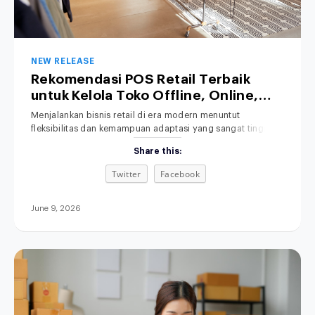
NEW RELEASE
Rekomendasi POS Retail Terbaik
untuk Kelola Toko Offline, Online,
hingga Bisnis Hybrid
Menjalankan bisnis retail di era modern menuntut
fleksibilitas dan kemampuan adaptasi yang sangat tinggi.
Salah satu solusi yang kini banyak dicari oleh pelaku usaha
Share this:
adalah POS retail terbaik untuk membantu mengelola
berbagai saluran penjualan secara efisien. Transaksi
Twitter
Facebook
penjualan kini tidak lagi hanya terjadi secara tatap muka di
toko fisik (offline), melainkan telah merambah luas ke
June 9, 2026