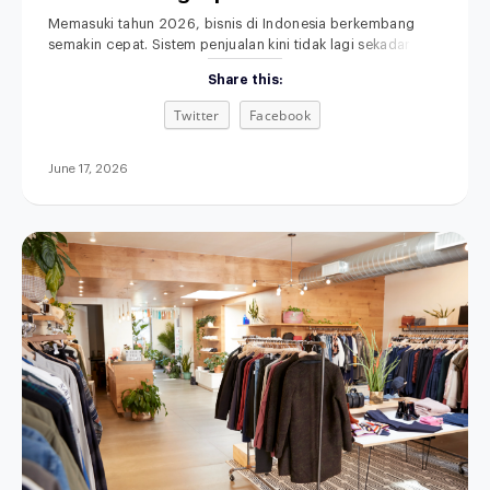
Anda
Memasuki tahun 2026, bisnis di Indonesia berkembang
semakin cepat. Sistem penjualan kini tidak lagi sekadar
mengandalkan toko fisik dan pencatatan manual. Memilih
Share this:
POS terbaik untuk bisnis retail, F&B, fashion, maupun jasa
menjadi langkah penting untuk meningkatkan efisiensi
Twitter
Facebook
operasional. Di saat yang sama, sistem penjualan
omnichannel semakin dibutuhkan agar seluruh proses
bisnis terintegrasi. Aplikasi kasir modern
June 17, 2026