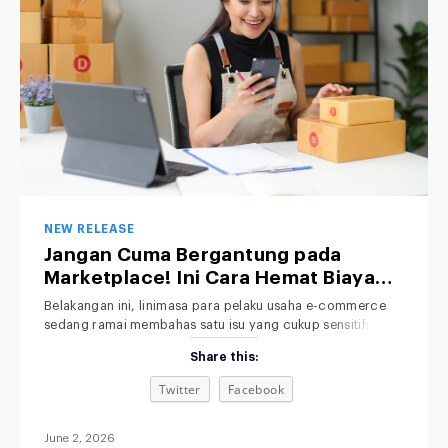
NEW RELEASE
Jangan Cuma Bergantung pada
Marketplace! Ini Cara Hemat Biaya
Operasional Toko Retail Anda
Belakangan ini, linimasa para pelaku usaha e-commerce
sedang ramai membahas satu isu yang cukup sensitif:
kenaikan platform fee alias biaya admin. Bagi pemilik bisnis
Share this:
retail, kebijakan baru ini jelas memicu kekhawatiran serius.
Bagaimana tidak? Di tengah ketatnya persaingan pasar,
Twitter
Facebook
margin keuntungan yang sudah dihitung matang-matang
terpaksa harus terpangkas lagi demi menutupi biaya komisi
platform yang
June 2, 2026