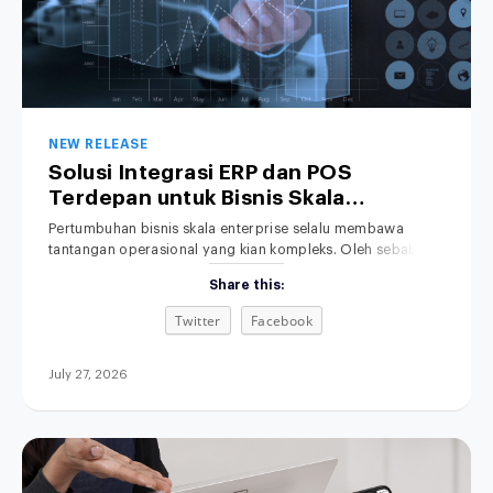
NEW RELEASE
Solusi Integrasi ERP dan POS
Terdepan untuk Bisnis Skala
Enterprise
Pertumbuhan bisnis skala enterprise selalu membawa
tantangan operasional yang kian kompleks. Oleh sebab itu,
penyelarasan data transaksi menjadi kebutuhan yang
Share this:
mutlak. Namun, sistem kasir di toko fisik sering kali berjalan
terpisah dari sistem Enterprise Resource Planning (ERP) di
Twitter
Facebook
kantor pusat. Akibatnya, tim manajemen terpaksa
menghabiskan banyak waktu berharga hanya untuk
mencocokkan data penjualan serta persediaan
July 27, 2026