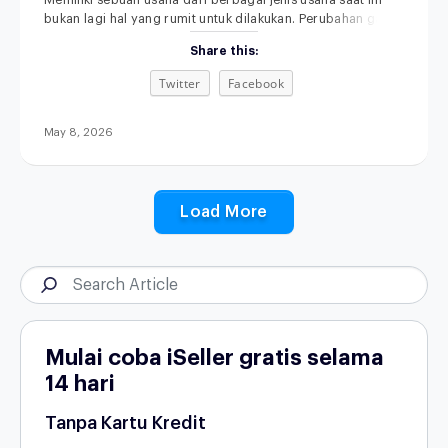
Memiliki sebuah usaha dari berbagai jenis usaha saat ini
bukan lagi hal yang rumit untuk dilakukan. Perubahan gaya
hidup, kemajuan teknologi, serta semakin terbukanya akses
Share this:
informasi membuat siapa pun punya kesempatan untuk
memulai bisnis, bahkan dari skala kecil sekalipun.
Twitter
Facebook
Menariknya, di tahun 2026, peluang usaha tidak hanya
datang dari kebutuhan dasar, tetapi juga dari perubahan
May 8, 2026
Load More
Mulai coba iSeller gratis selama
14 hari
Tanpa Kartu Kredit