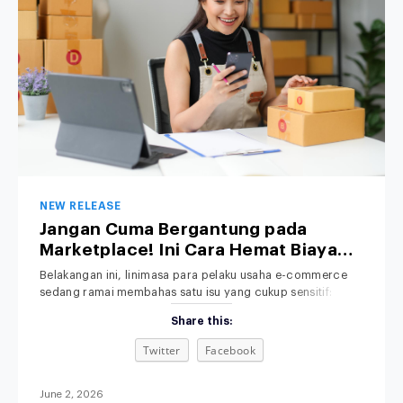
NEW RELEASE
Jangan Cuma Bergantung pada
Marketplace! Ini Cara Hemat Biaya
Operasional Toko Retail Anda
Belakangan ini, linimasa para pelaku usaha e-commerce
sedang ramai membahas satu isu yang cukup sensitif:
kenaikan platform fee alias biaya admin. Bagi pemilik bisnis
Share this:
retail, kebijakan baru ini jelas memicu kekhawatiran serius.
Bagaimana tidak? Di tengah ketatnya persaingan pasar,
Twitter
Facebook
margin keuntungan yang sudah dihitung matang-matang
terpaksa harus terpangkas lagi demi menutupi biaya komisi
platform yang
June 2, 2026