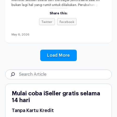
Memiliki sebuah usaha dari berbagai jenis usaha saat ini
bukan lagi hal yang rumit untuk dilakukan. Perubahan gaya
hidup, kemajuan teknologi, serta semakin terbukanya akses
Share this:
informasi membuat siapa pun punya kesempatan untuk
memulai bisnis, bahkan dari skala kecil sekalipun.
Twitter
Facebook
Menariknya, di tahun 2026, peluang usaha tidak hanya
datang dari kebutuhan dasar, tetapi juga dari perubahan
May 8, 2026
Load More
Mulai coba iSeller gratis selama
14 hari
Tanpa Kartu Kredit