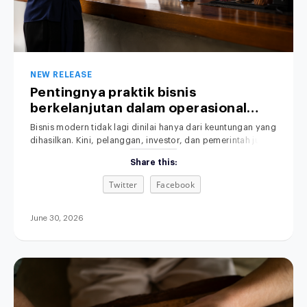
NEW RELEASE
Pentingnya praktik bisnis
berkelanjutan dalam operasional
perusahaan.
Bisnis modern tidak lagi dinilai hanya dari keuntungan yang
dihasilkan. Kini, pelanggan, investor, dan pemerintah juga
memperhatikan dampak operasional terhadap lingkungan.
Share this:
Praktik Bisnis yang Berkelanjutan menjadi perhatian utama
dalam dunia usaha saat ini. Karena itu, semakin banyak
Twitter
Facebook
perusahaan mulai menerapkan sustainable business
practices untuk membangun bisnis yang efisien,
bertanggung jawab, dan berkelanjutan. Selain
June 30, 2026
meningkatkan citra