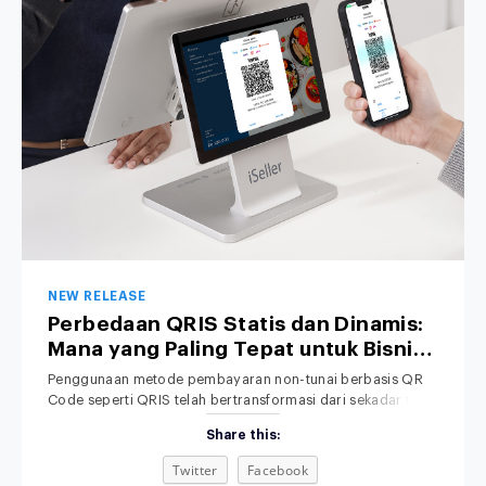
NEW RELEASE
Perbedaan QRIS Statis dan Dinamis:
Mana yang Paling Tepat untuk Bisnis
Anda?
Penggunaan metode pembayaran non-tunai berbasis QR
Code seperti QRIS telah bertransformasi dari sekadar tren
menjadi standar operasional bisnis di Indonesia. Dari kedai
Share this:
kopi lokal, toko retail pakaian, hingga jaringan restoran
nasional, konsumen kini lebih memilih memindai QR melalui
Twitter
Facebook
smartphone daripada membawa uang tunai. Meski