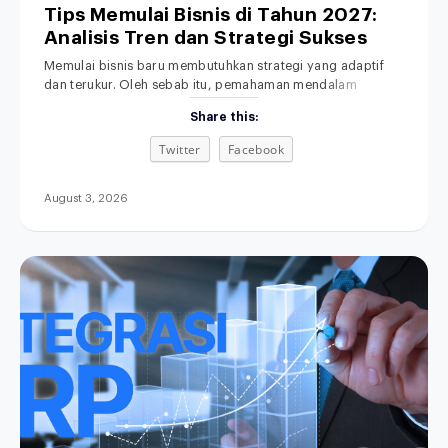
Tips Memulai Bisnis di Tahun 2027:
Analisis Tren dan Strategi Sukses
Memulai bisnis baru membutuhkan strategi yang adaptif
dan terukur. Oleh sebab itu, pemahaman mendalam
tentang lanskap ekonomi masa depan menjadi fondasi
Share this:
yang sangat penting. Di era transformasi digital ini,
dinamika persaingan pasar berkembang dengan sangat
Twitter
Facebook
pesat. Akibatnya, metode bisnis lama yang serba manual
kini makin ditinggalkan. Menjelang tahun 2027, ekspektasi
konsumen terhadap kecepatan dan kemudahan
August 3, 2026