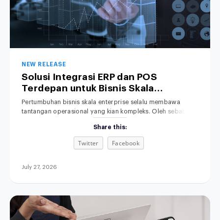
NEW RELEASE
Solusi Integrasi ERP dan POS
Terdepan untuk Bisnis Skala
Enterprise
Pertumbuhan bisnis skala enterprise selalu membawa
tantangan operasional yang kian kompleks. Oleh sebab itu,
penyelarasan data transaksi menjadi kebutuhan yang
Share this:
mutlak. Namun, sistem kasir di toko fisik sering kali berjalan
terpisah dari sistem Enterprise Resource Planning (ERP) di
Twitter
Facebook
kantor pusat. Akibatnya, tim manajemen terpaksa
menghabiskan banyak waktu berharga hanya untuk
mencocokkan data penjualan serta persediaan
July 27, 2026