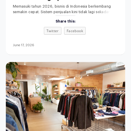
Anda
Memasuki tahun 2026, bisnis di Indonesia berkembang
semakin cepat. Sistem penjualan kini tidak lagi sekadar
mengandalkan toko fisik dan pencatatan manual. Memilih
Share this:
POS terbaik untuk bisnis retail, F&B, fashion, maupun jasa
menjadi langkah penting untuk meningkatkan efisiensi
Twitter
Facebook
operasional. Di saat yang sama, sistem penjualan
omnichannel semakin dibutuhkan agar seluruh proses
bisnis terintegrasi. Aplikasi kasir modern
June 17, 2026