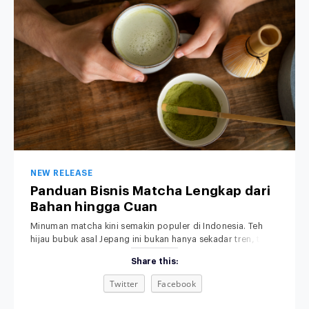
NEW RELEASE
Panduan Bisnis Matcha Lengkap dari
Bahan hingga Cuan
Minuman matcha kini semakin populer di Indonesia. Teh
hijau bubuk asal Jepang ini bukan hanya sekadar tren, tapi
sudah menjadi bagian dari gaya hidup modern, khususnya
Share this:
di kalangan anak muda dan pecinta minuman sehat.
Rasanya yang khas, aromanya yang menenangkan, serta
Twitter
Facebook
tampilannya yang estetik membuat minuman matcha bukan
sekadar pelepas dahaga, tetapi juga simbol gaya