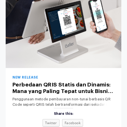
NEW RELEASE
Perbedaan QRIS Statis dan Dinamis:
Mana yang Paling Tepat untuk Bisnis
Anda?
Penggunaan metode pembayaran non-tunai berbasis QR
Code seperti QRIS telah bertransformasi dari sekadar tren
menjadi standar operasional bisnis di Indonesia. Dari kedai
Share this:
kopi lokal, toko retail pakaian, hingga jaringan restoran
nasional, konsumen kini lebih memilih memindai QR melalui
Twitter
Facebook
smartphone daripada membawa uang tunai. Meski