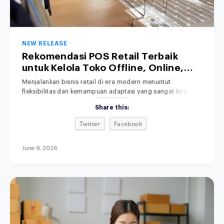
NEW RELEASE
Rekomendasi POS Retail Terbaik
untuk Kelola Toko Offline, Online,
hingga Bisnis Hybrid
Menjalankan bisnis retail di era modern menuntut
fleksibilitas dan kemampuan adaptasi yang sangat tinggi.
Salah satu solusi yang kini banyak dicari oleh pelaku usaha
Share this:
adalah POS retail terbaik untuk membantu mengelola
berbagai saluran penjualan secara efisien. Transaksi
Twitter
Facebook
penjualan kini tidak lagi hanya terjadi secara tatap muka di
toko fisik (offline), melainkan telah merambah luas ke
June 9, 2026