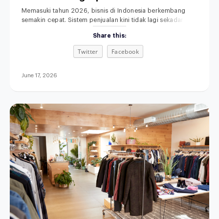
Anda
Memasuki tahun 2026, bisnis di Indonesia berkembang
semakin cepat. Sistem penjualan kini tidak lagi sekadar
mengandalkan toko fisik dan pencatatan manual. Memilih
Share this:
POS terbaik untuk bisnis retail, F&B, fashion, maupun jasa
menjadi langkah penting untuk meningkatkan efisiensi
Twitter
Facebook
operasional. Di saat yang sama, sistem penjualan
omnichannel semakin dibutuhkan agar seluruh proses
bisnis terintegrasi. Aplikasi kasir modern
June 17, 2026