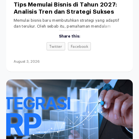
Tips Memulai Bisnis di Tahun 2027:
Analisis Tren dan Strategi Sukses
Memulai bisnis baru membutuhkan strategi yang adaptif
dan terukur. Oleh sebab itu, pemahaman mendalam
tentang lanskap ekonomi masa depan menjadi fondasi
Share this:
yang sangat penting. Di era transformasi digital ini,
dinamika persaingan pasar berkembang dengan sangat
Twitter
Facebook
pesat. Akibatnya, metode bisnis lama yang serba manual
kini makin ditinggalkan. Menjelang tahun 2027, ekspektasi
konsumen terhadap kecepatan dan kemudahan
August 3, 2026