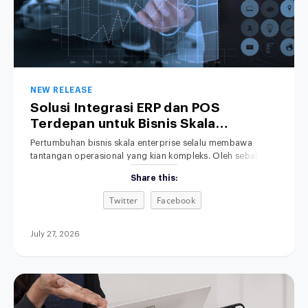
NEW RELEASE
Solusi Integrasi ERP dan POS
Terdepan untuk Bisnis Skala
Enterprise
Pertumbuhan bisnis skala enterprise selalu membawa
tantangan operasional yang kian kompleks. Oleh sebab itu,
penyelarasan data transaksi menjadi kebutuhan yang
Share this:
mutlak. Namun, sistem kasir di toko fisik sering kali berjalan
terpisah dari sistem Enterprise Resource Planning (ERP) di
Twitter
Facebook
kantor pusat. Akibatnya, tim manajemen terpaksa
menghabiskan banyak waktu berharga hanya untuk
mencocokkan data penjualan serta persediaan
July 27, 2026