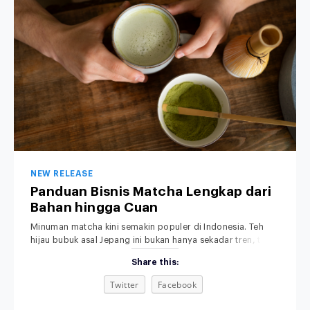
NEW RELEASE
Panduan Bisnis Matcha Lengkap dari
Bahan hingga Cuan
Minuman matcha kini semakin populer di Indonesia. Teh
hijau bubuk asal Jepang ini bukan hanya sekadar tren, tapi
sudah menjadi bagian dari gaya hidup modern, khususnya
Share this:
di kalangan anak muda dan pecinta minuman sehat.
Rasanya yang khas, aromanya yang menenangkan, serta
Twitter
Facebook
tampilannya yang estetik membuat minuman matcha bukan
sekadar pelepas dahaga, tetapi juga simbol gaya