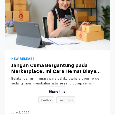
NEW RELEASE
Jangan Cuma Bergantung pada
Marketplace! Ini Cara Hemat Biaya
Operasional Toko Retail Anda
Belakangan ini, linimasa para pelaku usaha e-commerce
sedang ramai membahas satu isu yang cukup sensitif:
kenaikan platform fee alias biaya admin. Bagi pemilik bisnis
Share this:
retail, kebijakan baru ini jelas memicu kekhawatiran serius.
Bagaimana tidak? Di tengah ketatnya persaingan pasar,
Twitter
Facebook
margin keuntungan yang sudah dihitung matang-matang
terpaksa harus terpangkas lagi demi menutupi biaya komisi
platform yang
June 2, 2026