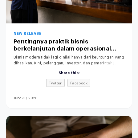
NEW RELEASE
Pentingnya praktik bisnis
berkelanjutan dalam operasional
perusahaan.
Bisnis modern tidak lagi dinilai hanya dari keuntungan yang
dihasilkan. Kini, pelanggan, investor, dan pemerintah juga
memperhatikan dampak operasional terhadap lingkungan.
Share this:
Praktik Bisnis yang Berkelanjutan menjadi perhatian utama
dalam dunia usaha saat ini. Karena itu, semakin banyak
Twitter
Facebook
perusahaan mulai menerapkan sustainable business
practices untuk membangun bisnis yang efisien,
bertanggung jawab, dan berkelanjutan. Selain
June 30, 2026
meningkatkan citra