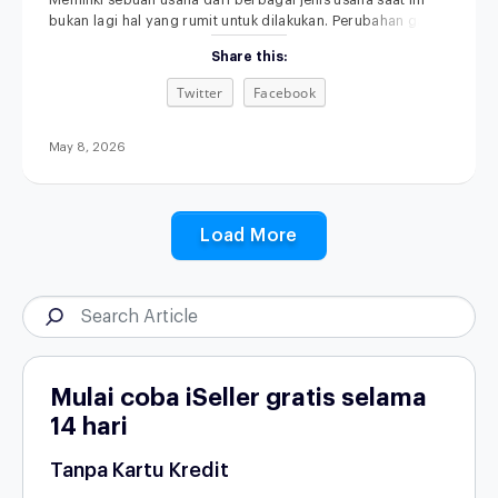
Memiliki sebuah usaha dari berbagai jenis usaha saat ini
bukan lagi hal yang rumit untuk dilakukan. Perubahan gaya
hidup, kemajuan teknologi, serta semakin terbukanya akses
Share this:
informasi membuat siapa pun punya kesempatan untuk
memulai bisnis, bahkan dari skala kecil sekalipun.
Twitter
Facebook
Menariknya, di tahun 2026, peluang usaha tidak hanya
datang dari kebutuhan dasar, tetapi juga dari perubahan
May 8, 2026
Load More
Mulai coba iSeller gratis selama
14 hari
Tanpa Kartu Kredit