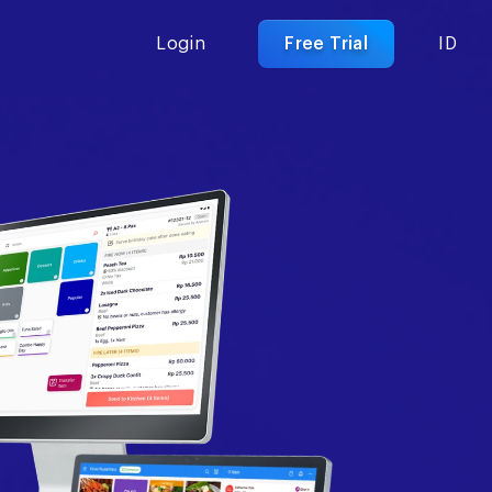
Login
Free Trial
ID