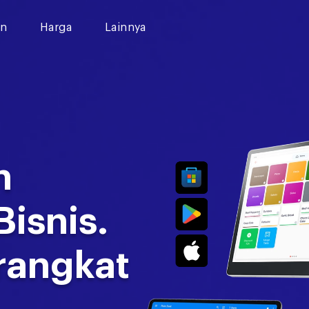
an
Harga
Lainnya
n
Bisnis.
rangkat