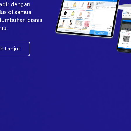
hadir dengan
lus di semua
tumbuhan bisnis
mu.
ih Lanjut