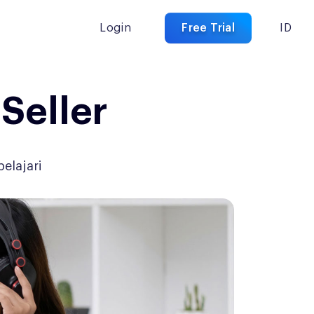
Login
Free Trial
ID
Seller
elajari