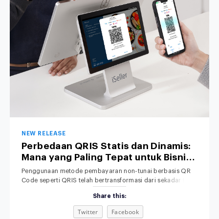
NEW RELEASE
Perbedaan QRIS Statis dan Dinamis:
Mana yang Paling Tepat untuk Bisnis
Anda?
Penggunaan metode pembayaran non-tunai berbasis QR
Code seperti QRIS telah bertransformasi dari sekadar tren
menjadi standar operasional bisnis di Indonesia. Dari kedai
Share this:
kopi lokal, toko retail pakaian, hingga jaringan restoran
nasional, konsumen kini lebih memilih memindai QR melalui
Twitter
Facebook
smartphone daripada membawa uang tunai. Meski