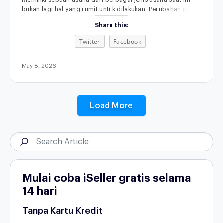
Memiliki sebuah usaha dari berbagai jenis usaha saat ini
bukan lagi hal yang rumit untuk dilakukan. Perubahan gaya
hidup, kemajuan teknologi, serta semakin terbukanya akses
Share this:
informasi membuat siapa pun punya kesempatan untuk
memulai bisnis, bahkan dari skala kecil sekalipun.
Twitter
Facebook
Menariknya, di tahun 2026, peluang usaha tidak hanya
datang dari kebutuhan dasar, tetapi juga dari perubahan
May 8, 2026
Load More
Mulai coba iSeller gratis selama
14 hari
Tanpa Kartu Kredit