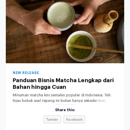
NEW RELEASE
Panduan Bisnis Matcha Lengkap dari
Bahan hingga Cuan
Minuman matcha kini semakin populer di Indonesia. Teh
hijau bubuk asal Jepang ini bukan hanya sekadar tren, tapi
sudah menjadi bagian dari gaya hidup modern, khususnya
Share this:
di kalangan anak muda dan pecinta minuman sehat.
Rasanya yang khas, aromanya yang menenangkan, serta
Twitter
Facebook
tampilannya yang estetik membuat minuman matcha bukan
sekadar pelepas dahaga, tetapi juga simbol gaya