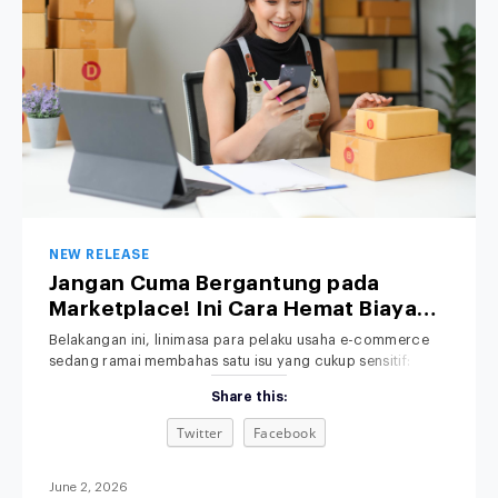
NEW RELEASE
Jangan Cuma Bergantung pada
Marketplace! Ini Cara Hemat Biaya
Operasional Toko Retail Anda
Belakangan ini, linimasa para pelaku usaha e-commerce
sedang ramai membahas satu isu yang cukup sensitif:
kenaikan platform fee alias biaya admin. Bagi pemilik bisnis
Share this:
retail, kebijakan baru ini jelas memicu kekhawatiran serius.
Bagaimana tidak? Di tengah ketatnya persaingan pasar,
Twitter
Facebook
margin keuntungan yang sudah dihitung matang-matang
terpaksa harus terpangkas lagi demi menutupi biaya komisi
platform yang
June 2, 2026