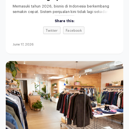
Anda
Memasuki tahun 2026, bisnis di Indonesia berkembang
semakin cepat. Sistem penjualan kini tidak lagi sekadar
mengandalkan toko fisik dan pencatatan manual. Memilih
Share this:
POS terbaik untuk bisnis retail, F&B, fashion, maupun jasa
menjadi langkah penting untuk meningkatkan efisiensi
Twitter
Facebook
operasional. Di saat yang sama, sistem penjualan
omnichannel semakin dibutuhkan agar seluruh proses
bisnis terintegrasi. Aplikasi kasir modern
June 17, 2026