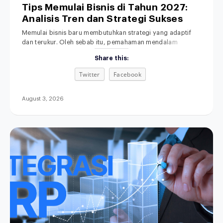
Tips Memulai Bisnis di Tahun 2027:
Analisis Tren dan Strategi Sukses
Memulai bisnis baru membutuhkan strategi yang adaptif
dan terukur. Oleh sebab itu, pemahaman mendalam
tentang lanskap ekonomi masa depan menjadi fondasi
Share this:
yang sangat penting. Di era transformasi digital ini,
dinamika persaingan pasar berkembang dengan sangat
Twitter
Facebook
pesat. Akibatnya, metode bisnis lama yang serba manual
kini makin ditinggalkan. Menjelang tahun 2027, ekspektasi
konsumen terhadap kecepatan dan kemudahan
August 3, 2026