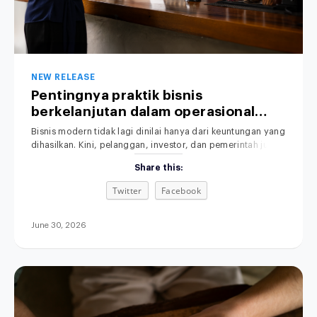
NEW RELEASE
Pentingnya praktik bisnis
berkelanjutan dalam operasional
perusahaan.
Bisnis modern tidak lagi dinilai hanya dari keuntungan yang
dihasilkan. Kini, pelanggan, investor, dan pemerintah juga
memperhatikan dampak operasional terhadap lingkungan.
Share this:
Praktik Bisnis yang Berkelanjutan menjadi perhatian utama
dalam dunia usaha saat ini. Karena itu, semakin banyak
Twitter
Facebook
perusahaan mulai menerapkan sustainable business
practices untuk membangun bisnis yang efisien,
bertanggung jawab, dan berkelanjutan. Selain
June 30, 2026
meningkatkan citra