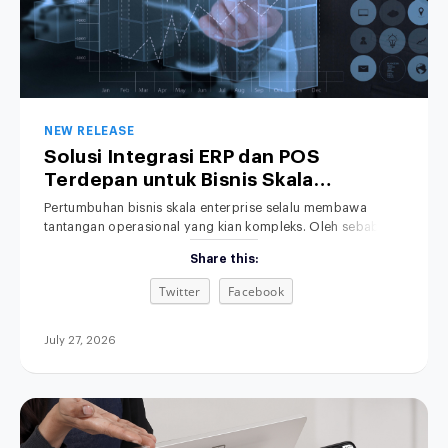
NEW RELEASE
Solusi Integrasi ERP dan POS
Terdepan untuk Bisnis Skala
Enterprise
Pertumbuhan bisnis skala enterprise selalu membawa
tantangan operasional yang kian kompleks. Oleh sebab itu,
penyelarasan data transaksi menjadi kebutuhan yang
Share this:
mutlak. Namun, sistem kasir di toko fisik sering kali berjalan
terpisah dari sistem Enterprise Resource Planning (ERP) di
Twitter
Facebook
kantor pusat. Akibatnya, tim manajemen terpaksa
menghabiskan banyak waktu berharga hanya untuk
mencocokkan data penjualan serta persediaan
July 27, 2026