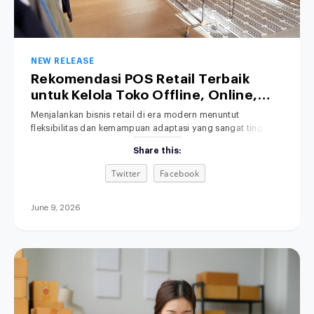
NEW RELEASE
Rekomendasi POS Retail Terbaik
untuk Kelola Toko Offline, Online,
hingga Bisnis Hybrid
Menjalankan bisnis retail di era modern menuntut
fleksibilitas dan kemampuan adaptasi yang sangat tinggi.
Salah satu solusi yang kini banyak dicari oleh pelaku usaha
Share this:
adalah POS retail terbaik untuk membantu mengelola
berbagai saluran penjualan secara efisien. Transaksi
Twitter
Facebook
penjualan kini tidak lagi hanya terjadi secara tatap muka di
toko fisik (offline), melainkan telah merambah luas ke
June 9, 2026