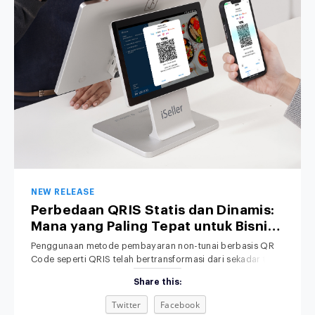
NEW RELEASE
Perbedaan QRIS Statis dan Dinamis:
Mana yang Paling Tepat untuk Bisnis
Anda?
Penggunaan metode pembayaran non-tunai berbasis QR
Code seperti QRIS telah bertransformasi dari sekadar tren
menjadi standar operasional bisnis di Indonesia. Dari kedai
Share this:
kopi lokal, toko retail pakaian, hingga jaringan restoran
nasional, konsumen kini lebih memilih memindai QR melalui
Twitter
Facebook
smartphone daripada membawa uang tunai. Meski