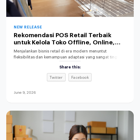
NEW RELEASE
Rekomendasi POS Retail Terbaik
untuk Kelola Toko Offline, Online,
hingga Bisnis Hybrid
Menjalankan bisnis retail di era modern menuntut
fleksibilitas dan kemampuan adaptasi yang sangat tinggi.
Salah satu solusi yang kini banyak dicari oleh pelaku usaha
Share this:
adalah POS retail terbaik untuk membantu mengelola
berbagai saluran penjualan secara efisien. Transaksi
Twitter
Facebook
penjualan kini tidak lagi hanya terjadi secara tatap muka di
toko fisik (offline), melainkan telah merambah luas ke
June 9, 2026