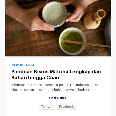
NEW RELEASE
Panduan Bisnis Matcha Lengkap dari
Bahan hingga Cuan
Minuman matcha kini semakin populer di Indonesia. Teh
hijau bubuk asal Jepang ini bukan hanya sekadar tren, tapi
sudah menjadi bagian dari gaya hidup modern, khususnya
Share this:
di kalangan anak muda dan pecinta minuman sehat.
Rasanya yang khas, aromanya yang menenangkan, serta
Twitter
Facebook
tampilannya yang estetik membuat minuman matcha bukan
sekadar pelepas dahaga, tetapi juga simbol gaya