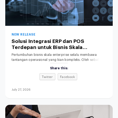
NEW RELEASE
Solusi Integrasi ERP dan POS
Terdepan untuk Bisnis Skala
Enterprise
Pertumbuhan bisnis skala enterprise selalu membawa
tantangan operasional yang kian kompleks. Oleh sebab itu,
penyelarasan data transaksi menjadi kebutuhan yang
Share this:
mutlak. Namun, sistem kasir di toko fisik sering kali berjalan
terpisah dari sistem Enterprise Resource Planning (ERP) di
Twitter
Facebook
kantor pusat. Akibatnya, tim manajemen terpaksa
menghabiskan banyak waktu berharga hanya untuk
mencocokkan data penjualan serta persediaan
July 27, 2026