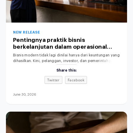
NEW RELEASE
Pentingnya praktik bisnis
berkelanjutan dalam operasional
perusahaan.
Bisnis modern tidak lagi dinilai hanya dari keuntungan yang
dihasilkan. Kini, pelanggan, investor, dan pemerintah juga
memperhatikan dampak operasional terhadap lingkungan.
Share this:
Praktik Bisnis yang Berkelanjutan menjadi perhatian utama
dalam dunia usaha saat ini. Karena itu, semakin banyak
Twitter
Facebook
perusahaan mulai menerapkan sustainable business
practices untuk membangun bisnis yang efisien,
bertanggung jawab, dan berkelanjutan. Selain
June 30, 2026
meningkatkan citra