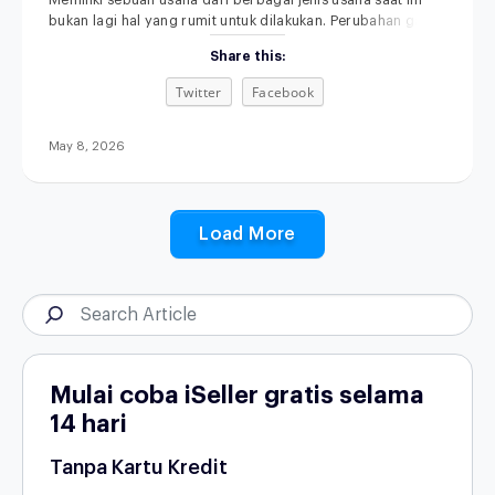
Memiliki sebuah usaha dari berbagai jenis usaha saat ini
bukan lagi hal yang rumit untuk dilakukan. Perubahan gaya
hidup, kemajuan teknologi, serta semakin terbukanya akses
Share this:
informasi membuat siapa pun punya kesempatan untuk
memulai bisnis, bahkan dari skala kecil sekalipun.
Twitter
Facebook
Menariknya, di tahun 2026, peluang usaha tidak hanya
datang dari kebutuhan dasar, tetapi juga dari perubahan
May 8, 2026
Load More
Mulai coba iSeller gratis selama
14 hari
Tanpa Kartu Kredit