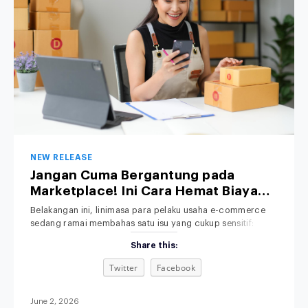
NEW RELEASE
Jangan Cuma Bergantung pada
Marketplace! Ini Cara Hemat Biaya
Operasional Toko Retail Anda
Belakangan ini, linimasa para pelaku usaha e-commerce
sedang ramai membahas satu isu yang cukup sensitif:
kenaikan platform fee alias biaya admin. Bagi pemilik bisnis
Share this:
retail, kebijakan baru ini jelas memicu kekhawatiran serius.
Bagaimana tidak? Di tengah ketatnya persaingan pasar,
Twitter
Facebook
margin keuntungan yang sudah dihitung matang-matang
terpaksa harus terpangkas lagi demi menutupi biaya komisi
platform yang
June 2, 2026