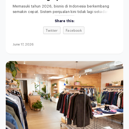
Anda
Memasuki tahun 2026, bisnis di Indonesia berkembang
semakin cepat. Sistem penjualan kini tidak lagi sekadar
mengandalkan toko fisik dan pencatatan manual. Memilih
Share this:
POS terbaik untuk bisnis retail, F&B, fashion, maupun jasa
menjadi langkah penting untuk meningkatkan efisiensi
Twitter
Facebook
operasional. Di saat yang sama, sistem penjualan
omnichannel semakin dibutuhkan agar seluruh proses
bisnis terintegrasi. Aplikasi kasir modern
June 17, 2026