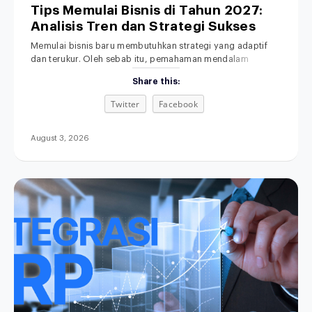
Tips Memulai Bisnis di Tahun 2027:
Analisis Tren dan Strategi Sukses
Memulai bisnis baru membutuhkan strategi yang adaptif
dan terukur. Oleh sebab itu, pemahaman mendalam
tentang lanskap ekonomi masa depan menjadi fondasi
Share this:
yang sangat penting. Di era transformasi digital ini,
dinamika persaingan pasar berkembang dengan sangat
Twitter
Facebook
pesat. Akibatnya, metode bisnis lama yang serba manual
kini makin ditinggalkan. Menjelang tahun 2027, ekspektasi
konsumen terhadap kecepatan dan kemudahan
August 3, 2026