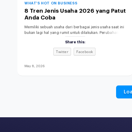
WHAT'S HOT ON BUSINESS
8 Tren Jenis Usaha 2026 yang Patut
Anda Coba
Memiliki sebuah usaha dari berbagai jenis usaha saat ini
bukan lagi hal yang rumit untuk dilakukan. Perubahan
gaya hidup, kemajuan teknologi, serta semakin
Share this:
terbukanya akses informasi membuat siapa pun punya
kesempatan untuk memulai bisnis, bahkan dari skala
Twitter
Facebook
kecil sekalipun. Menariknya, di tahun 2026, peluang
usaha tidak hanya datang dari kebutuhan dasar, tetapi
juga dari perubahan
May 8, 2026
Lo