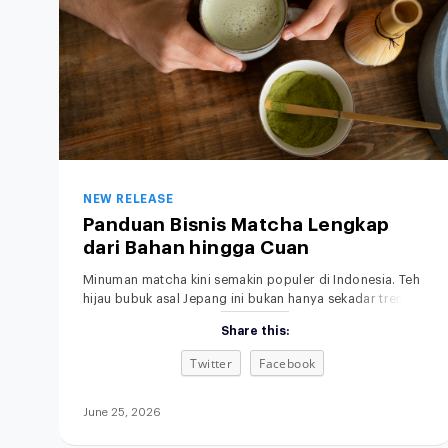
NEW RELEASE
Panduan Bisnis Matcha Lengkap
dari Bahan hingga Cuan
Minuman matcha kini semakin populer di Indonesia. Teh
hijau bubuk asal Jepang ini bukan hanya sekadar tren,
tapi sudah menjadi bagian dari gaya hidup modern,
Share this:
khususnya di kalangan anak muda dan pecinta minuman
sehat. Rasanya yang khas, aromanya yang
Twitter
Facebook
menenangkan, serta tampilannya yang estetik membuat
minuman matcha bukan sekadar pelepas dahaga, tetapi
juga simbol gaya
June 25, 2026