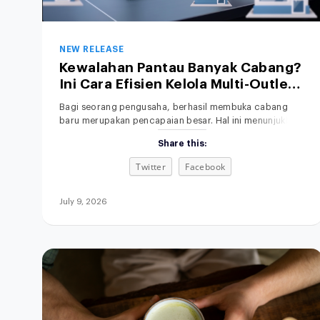
NEW RELEASE
Kewalahan Pantau Banyak Cabang?
Ini Cara Efisien Kelola Multi-Outlet
Lewat Satu Sistem
Bagi seorang pengusaha, berhasil membuka cabang
baru merupakan pencapaian besar. Hal ini menunjukkan
bahwa produk Anda diterima pasar, sehingga brand
Share this:
awareness meningkat dan peluang keuntungan semakin
besar. Namun, di balik ekspansi tersebut, ada tantangan
Twitter
Facebook
operasional yang tidak bisa diabaikan. Mengelola satu
toko saja sudah menyita waktu dan tenaga, terlebih lagi
jika Anda harus memantau banyak
July 9, 2026