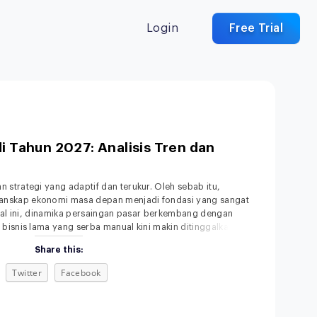
Login
Free Trial
di Tahun 2027: Analisis Tren dan
strategi yang adaptif dan terukur. Oleh sebab itu,
nskap ekonomi masa depan menjadi fondasi yang sangat
ital ini, dinamika persaingan pasar berkembang dengan
bisnis lama yang serba manual kini makin ditinggalkan.
asi konsumen terhadap kecepatan dan kemudahan
Share this:
Twitter
Facebook