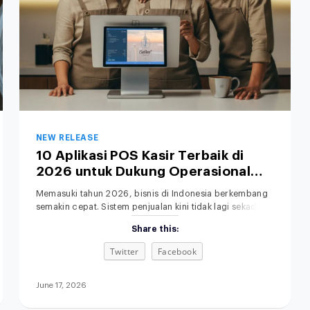
NEW RELEASE
10 Aplikasi POS Kasir Terbaik di
2026 untuk Dukung Operasional
Bisnis Anda
Memasuki tahun 2026, bisnis di Indonesia berkembang
semakin cepat. Sistem penjualan kini tidak lagi sekadar
mengandalkan toko fisik dan pencatatan manual.
Share this:
Memilih POS terbaik untuk bisnis retail, F&B, fashion,
maupun jasa menjadi langkah penting untuk
Twitter
Facebook
meningkatkan efisiensi operasional. Di saat yang sama,
sistem penjualan omnichannel semakin dibutuhkan agar
seluruh proses bisnis terintegrasi. Aplikasi kasir modern
June 17, 2026