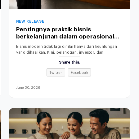
NEW RELEASE
Pentingnya praktik bisnis
berkelanjutan dalam operasional
perusahaan.
Bisnis modern tidak lagi dinilai hanya dari keuntungan
yang dihasilkan. Kini, pelanggan, investor, dan
pemerintah juga memperhatikan dampak operasional
Share this:
terhadap lingkungan. Praktik Bisnis yang Berkelanjutan
menjadi perhatian utama dalam dunia usaha saat ini.
Twitter
Facebook
Karena itu, semakin banyak perusahaan mulai
menerapkan sustainable business practices untuk
membangun bisnis yang efisien, bertanggung jawab,
June 30, 2026
dan berkelanjutan. Selain meningkatkan citra