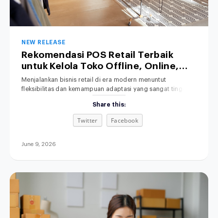
NEW RELEASE
Rekomendasi POS Retail Terbaik
untuk Kelola Toko Offline, Online,
hingga Bisnis Hybrid
Menjalankan bisnis retail di era modern menuntut
fleksibilitas dan kemampuan adaptasi yang sangat tinggi.
Salah satu solusi yang kini banyak dicari oleh pelaku usaha
Share this:
adalah POS retail terbaik untuk membantu mengelola
berbagai saluran penjualan secara efisien. Transaksi
Twitter
Facebook
penjualan kini tidak lagi hanya terjadi secara tatap muka di
toko fisik (offline), melainkan telah merambah luas ke
June 9, 2026