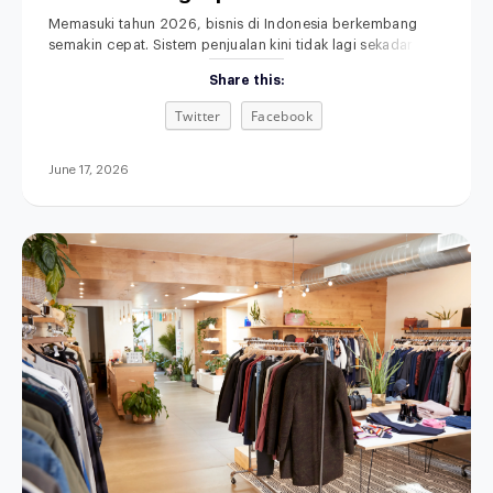
Anda
Memasuki tahun 2026, bisnis di Indonesia berkembang
semakin cepat. Sistem penjualan kini tidak lagi sekadar
mengandalkan toko fisik dan pencatatan manual. Memilih
Share this:
POS terbaik untuk bisnis retail, F&B, fashion, maupun jasa
menjadi langkah penting untuk meningkatkan efisiensi
Twitter
Facebook
operasional. Di saat yang sama, sistem penjualan
omnichannel semakin dibutuhkan agar seluruh proses
bisnis terintegrasi. Aplikasi kasir modern
June 17, 2026