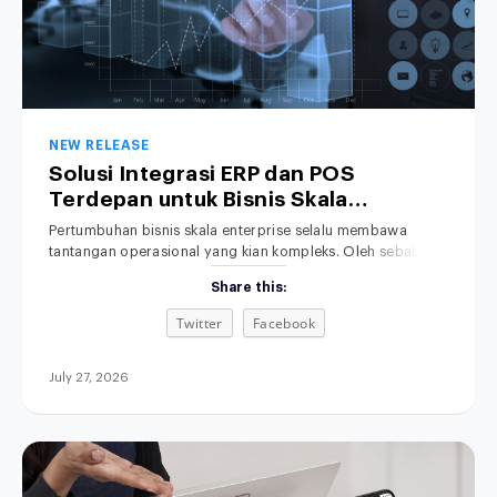
NEW RELEASE
Solusi Integrasi ERP dan POS
Terdepan untuk Bisnis Skala
Enterprise
Pertumbuhan bisnis skala enterprise selalu membawa
tantangan operasional yang kian kompleks. Oleh sebab itu,
penyelarasan data transaksi menjadi kebutuhan yang
Share this:
mutlak. Namun, sistem kasir di toko fisik sering kali berjalan
terpisah dari sistem Enterprise Resource Planning (ERP) di
Twitter
Facebook
kantor pusat. Akibatnya, tim manajemen terpaksa
menghabiskan banyak waktu berharga hanya untuk
mencocokkan data penjualan serta persediaan
July 27, 2026