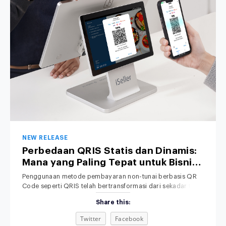
NEW RELEASE
Perbedaan QRIS Statis dan Dinamis:
Mana yang Paling Tepat untuk Bisnis
Anda?
Penggunaan metode pembayaran non-tunai berbasis QR
Code seperti QRIS telah bertransformasi dari sekadar tren
menjadi standar operasional bisnis di Indonesia. Dari kedai
Share this:
kopi lokal, toko retail pakaian, hingga jaringan restoran
nasional, konsumen kini lebih memilih memindai QR melalui
Twitter
Facebook
smartphone daripada membawa uang tunai. Meski