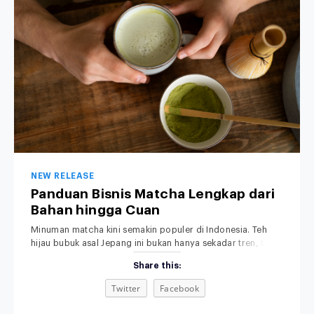
NEW RELEASE
Panduan Bisnis Matcha Lengkap dari
Bahan hingga Cuan
Minuman matcha kini semakin populer di Indonesia. Teh
hijau bubuk asal Jepang ini bukan hanya sekadar tren, tapi
sudah menjadi bagian dari gaya hidup modern, khususnya
Share this:
di kalangan anak muda dan pecinta minuman sehat.
Rasanya yang khas, aromanya yang menenangkan, serta
Twitter
Facebook
tampilannya yang estetik membuat minuman matcha bukan
sekadar pelepas dahaga, tetapi juga simbol gaya