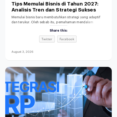
Tips Memulai Bisnis di Tahun 2027:
Analisis Tren dan Strategi Sukses
Memulai bisnis baru membutuhkan strategi yang adaptif
dan terukur. Oleh sebab itu, pemahaman mendalam
tentang lanskap ekonomi masa depan menjadi fondasi
Share this:
yang sangat penting. Di era transformasi digital ini,
dinamika persaingan pasar berkembang dengan sangat
Twitter
Facebook
pesat. Akibatnya, metode bisnis lama yang serba manual
kini makin ditinggalkan. Menjelang tahun 2027, ekspektasi
konsumen terhadap kecepatan dan kemudahan
August 3, 2026