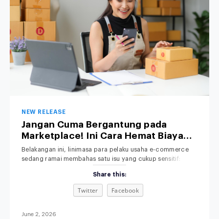
NEW RELEASE
Jangan Cuma Bergantung pada
Marketplace! Ini Cara Hemat Biaya
Operasional Toko Retail Anda
Belakangan ini, linimasa para pelaku usaha e-commerce
sedang ramai membahas satu isu yang cukup sensitif:
kenaikan platform fee alias biaya admin. Bagi pemilik bisnis
Share this:
retail, kebijakan baru ini jelas memicu kekhawatiran serius.
Bagaimana tidak? Di tengah ketatnya persaingan pasar,
Twitter
Facebook
margin keuntungan yang sudah dihitung matang-matang
terpaksa harus terpangkas lagi demi menutupi biaya komisi
platform yang
June 2, 2026