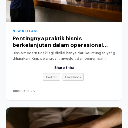
NEW RELEASE
Pentingnya praktik bisnis
berkelanjutan dalam operasional
perusahaan.
Bisnis modern tidak lagi dinilai hanya dari keuntungan yang
dihasilkan. Kini, pelanggan, investor, dan pemerintah juga
memperhatikan dampak operasional terhadap lingkungan.
Share this:
Praktik Bisnis yang Berkelanjutan menjadi perhatian utama
dalam dunia usaha saat ini. Karena itu, semakin banyak
Twitter
Facebook
perusahaan mulai menerapkan sustainable business
practices untuk membangun bisnis yang efisien,
bertanggung jawab, dan berkelanjutan. Selain
June 30, 2026
meningkatkan citra