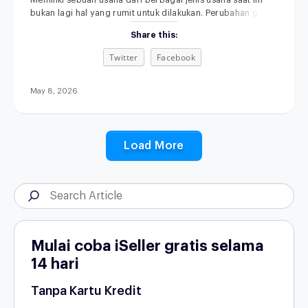
Memiliki sebuah usaha dari berbagai jenis usaha saat ini
bukan lagi hal yang rumit untuk dilakukan. Perubahan gaya
hidup, kemajuan teknologi, serta semakin terbukanya akses
Share this:
informasi membuat siapa pun punya kesempatan untuk
memulai bisnis, bahkan dari skala kecil sekalipun.
Twitter
Facebook
Menariknya, di tahun 2026, peluang usaha tidak hanya
datang dari kebutuhan dasar, tetapi juga dari perubahan
May 8, 2026
Load More
Mulai coba iSeller gratis selama
14 hari
Tanpa Kartu Kredit