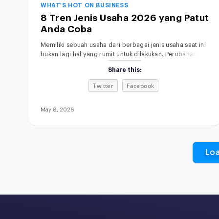
WHAT'S HOT ON BUSINESS
8 Tren Jenis Usaha 2026 yang Patut
Anda Coba
Memiliki sebuah usaha dari berbagai jenis usaha saat ini
bukan lagi hal yang rumit untuk dilakukan. Perubahan
gaya hidup, kemajuan teknologi, serta semakin
Share this:
terbukanya akses informasi membuat siapa pun punya
kesempatan untuk memulai bisnis, bahkan dari skala
Twitter
Facebook
kecil sekalipun. Menariknya, di tahun 2026, peluang
usaha tidak hanya datang dari kebutuhan dasar, tetapi
juga dari perubahan
May 8, 2026
Lo