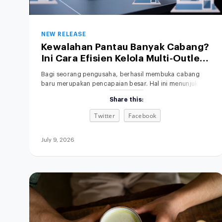
NEW RELEASE
Kewalahan Pantau Banyak Cabang?
Ini Cara Efisien Kelola Multi-Outlet
Lewat Satu Sistem
Bagi seorang pengusaha, berhasil membuka cabang
baru merupakan pencapaian besar. Hal ini menunjukkan
bahwa produk Anda diterima pasar, sehingga brand
Share this:
awareness meningkat dan peluang keuntungan semakin
besar. Namun, di balik ekspansi tersebut, ada tantangan
Twitter
Facebook
operasional yang tidak bisa diabaikan. Mengelola satu
toko saja sudah menyita waktu dan tenaga, terlebih lagi
jika Anda harus memantau banyak
July 9, 2026