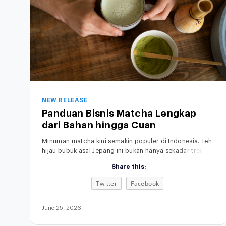
NEW RELEASE
Panduan Bisnis Matcha Lengkap
dari Bahan hingga Cuan
Minuman matcha kini semakin populer di Indonesia. Teh
hijau bubuk asal Jepang ini bukan hanya sekadar tren,
tapi sudah menjadi bagian dari gaya hidup modern,
Share this:
khususnya di kalangan anak muda dan pecinta minuman
sehat. Rasanya yang khas, aromanya yang
Twitter
Facebook
menenangkan, serta tampilannya yang estetik membuat
minuman matcha bukan sekadar pelepas dahaga, tetapi
juga simbol gaya
June 25, 2026