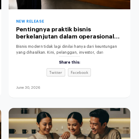
NEW RELEASE
Pentingnya praktik bisnis
berkelanjutan dalam operasional
perusahaan.
Bisnis modern tidak lagi dinilai hanya dari keuntungan
yang dihasilkan. Kini, pelanggan, investor, dan
pemerintah juga memperhatikan dampak operasional
Share this:
terhadap lingkungan. Praktik Bisnis yang Berkelanjutan
menjadi perhatian utama dalam dunia usaha saat ini.
Twitter
Facebook
Karena itu, semakin banyak perusahaan mulai
menerapkan sustainable business practices untuk
membangun bisnis yang efisien, bertanggung jawab,
June 30, 2026
dan berkelanjutan. Selain meningkatkan citra