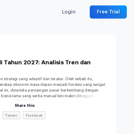
Login
Free Trial
di Tahun 2027: Analisis Tren dan
strategi yang adaptif dan terukur. Oleh sebab itu,
nskap ekonomi masa depan menjadi fondasi yang sangat
ital ini, dinamika persaingan pasar berkembang dengan
bisnis lama yang serba manual kini makin ditinggalkan.
asi konsumen terhadap kecepatan dan kemudahan
Share this:
Twitter
Facebook