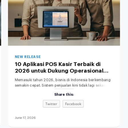
NEW RELEASE
10 Aplikasi POS Kasir Terbaik di
2026 untuk Dukung Operasional
Bisnis Anda
Memasuki tahun 2026, bisnis di Indonesia berkembang
semakin cepat. Sistem penjualan kini tidak lagi sekadar
mengandalkan toko fisik dan pencatatan manual.
Share this:
Memilih POS terbaik untuk bisnis retail, F&B, fashion,
maupun jasa menjadi langkah penting untuk
Twitter
Facebook
meningkatkan efisiensi operasional. Di saat yang sama,
sistem penjualan omnichannel semakin dibutuhkan agar
seluruh proses bisnis terintegrasi. Aplikasi kasir modern
June 17, 2026