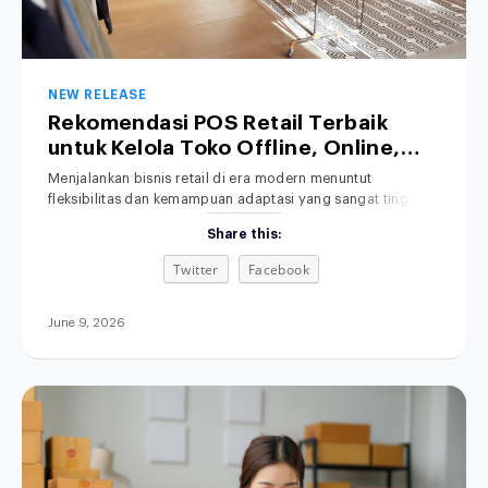
NEW RELEASE
Rekomendasi POS Retail Terbaik
untuk Kelola Toko Offline, Online,
hingga Bisnis Hybrid
Menjalankan bisnis retail di era modern menuntut
fleksibilitas dan kemampuan adaptasi yang sangat tinggi.
Salah satu solusi yang kini banyak dicari oleh pelaku usaha
Share this:
adalah POS retail terbaik untuk membantu mengelola
berbagai saluran penjualan secara efisien. Transaksi
Twitter
Facebook
penjualan kini tidak lagi hanya terjadi secara tatap muka di
toko fisik (offline), melainkan telah merambah luas ke
June 9, 2026