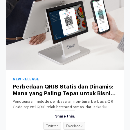
NEW RELEASE
Perbedaan QRIS Statis dan Dinamis:
Mana yang Paling Tepat untuk Bisnis
Anda?
Penggunaan metode pembayaran non-tunai berbasis QR
Code seperti QRIS telah bertransformasi dari sekadar tren
menjadi standar operasional bisnis di Indonesia. Dari kedai
Share this:
kopi lokal, toko retail pakaian, hingga jaringan restoran
nasional, konsumen kini lebih memilih memindai QR melalui
Twitter
Facebook
smartphone daripada membawa uang tunai. Meski