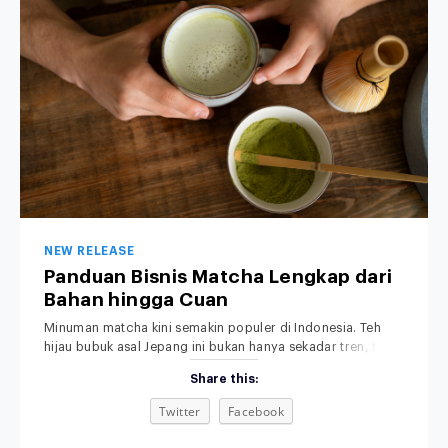
NEW RELEASE
Panduan Bisnis Matcha Lengkap dari
Bahan hingga Cuan
Minuman matcha kini semakin populer di Indonesia. Teh
hijau bubuk asal Jepang ini bukan hanya sekadar tren, tapi
sudah menjadi bagian dari gaya hidup modern, khususnya
Share this:
di kalangan anak muda dan pecinta minuman sehat.
Rasanya yang khas, aromanya yang menenangkan, serta
Twitter
Facebook
tampilannya yang estetik membuat minuman matcha bukan
sekadar pelepas dahaga, tetapi juga simbol gaya