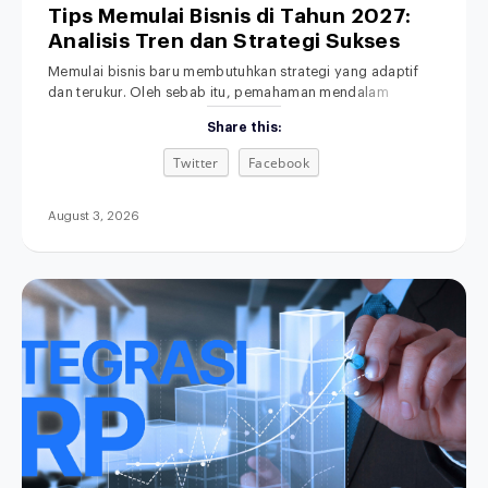
Tips Memulai Bisnis di Tahun 2027:
Analisis Tren dan Strategi Sukses
Memulai bisnis baru membutuhkan strategi yang adaptif
dan terukur. Oleh sebab itu, pemahaman mendalam
tentang lanskap ekonomi masa depan menjadi fondasi
Share this:
yang sangat penting. Di era transformasi digital ini,
dinamika persaingan pasar berkembang dengan sangat
Twitter
Facebook
pesat. Akibatnya, metode bisnis lama yang serba manual
kini makin ditinggalkan. Menjelang tahun 2027, ekspektasi
konsumen terhadap kecepatan dan kemudahan
August 3, 2026