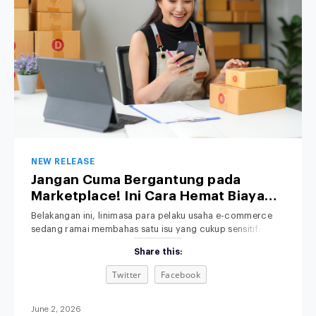
NEW RELEASE
Jangan Cuma Bergantung pada
Marketplace! Ini Cara Hemat Biaya
Operasional Toko Retail Anda
Belakangan ini, linimasa para pelaku usaha e-commerce
sedang ramai membahas satu isu yang cukup sensitif:
kenaikan platform fee alias biaya admin. Bagi pemilik bisnis
Share this:
retail, kebijakan baru ini jelas memicu kekhawatiran serius.
Bagaimana tidak? Di tengah ketatnya persaingan pasar,
Twitter
Facebook
margin keuntungan yang sudah dihitung matang-matang
terpaksa harus terpangkas lagi demi menutupi biaya komisi
platform yang
June 2, 2026