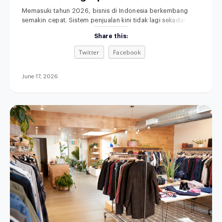
Anda
Memasuki tahun 2026, bisnis di Indonesia berkembang
semakin cepat. Sistem penjualan kini tidak lagi sekadar
mengandalkan toko fisik dan pencatatan manual. Memilih
Share this:
POS terbaik untuk bisnis retail, F&B, fashion, maupun jasa
menjadi langkah penting untuk meningkatkan efisiensi
Twitter
Facebook
operasional. Di saat yang sama, sistem penjualan
omnichannel semakin dibutuhkan agar seluruh proses
bisnis terintegrasi. Aplikasi kasir modern
June 17, 2026