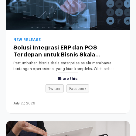
NEW RELEASE
Solusi Integrasi ERP dan POS
Terdepan untuk Bisnis Skala
Enterprise
Pertumbuhan bisnis skala enterprise selalu membawa
tantangan operasional yang kian kompleks. Oleh sebab itu,
penyelarasan data transaksi menjadi kebutuhan yang
Share this:
mutlak. Namun, sistem kasir di toko fisik sering kali berjalan
terpisah dari sistem Enterprise Resource Planning (ERP) di
Twitter
Facebook
kantor pusat. Akibatnya, tim manajemen terpaksa
menghabiskan banyak waktu berharga hanya untuk
mencocokkan data penjualan serta persediaan
July 27, 2026