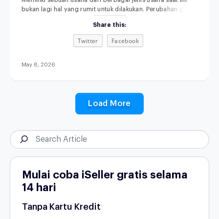
Memiliki sebuah usaha dari berbagai jenis usaha saat ini
bukan lagi hal yang rumit untuk dilakukan. Perubahan gaya
hidup, kemajuan teknologi, serta semakin terbukanya akses
Share this:
informasi membuat siapa pun punya kesempatan untuk
memulai bisnis, bahkan dari skala kecil sekalipun.
Twitter
Facebook
Menariknya, di tahun 2026, peluang usaha tidak hanya
datang dari kebutuhan dasar, tetapi juga dari perubahan
May 8, 2026
Load More
Mulai coba iSeller gratis selama
14 hari
Tanpa Kartu Kredit