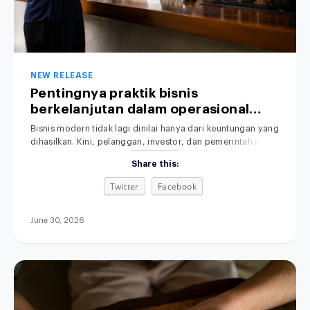
NEW RELEASE
Pentingnya praktik bisnis
berkelanjutan dalam operasional
perusahaan.
Bisnis modern tidak lagi dinilai hanya dari keuntungan yang
dihasilkan. Kini, pelanggan, investor, dan pemerintah juga
memperhatikan dampak operasional terhadap lingkungan.
Share this:
Praktik Bisnis yang Berkelanjutan menjadi perhatian utama
dalam dunia usaha saat ini. Karena itu, semakin banyak
Twitter
Facebook
perusahaan mulai menerapkan sustainable business
practices untuk membangun bisnis yang efisien,
bertanggung jawab, dan berkelanjutan. Selain
June 30, 2026
meningkatkan citra