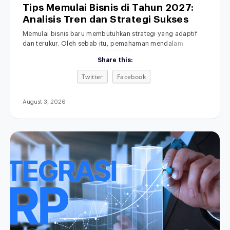
Tips Memulai Bisnis di Tahun 2027:
Analisis Tren dan Strategi Sukses
Memulai bisnis baru membutuhkan strategi yang adaptif
dan terukur. Oleh sebab itu, pemahaman mendalam
tentang lanskap ekonomi masa depan menjadi fondasi
Share this:
yang sangat penting. Di era transformasi digital ini,
dinamika persaingan pasar berkembang dengan sangat
Twitter
Facebook
pesat. Akibatnya, metode bisnis lama yang serba manual
kini makin ditinggalkan. Menjelang tahun 2027, ekspektasi
konsumen terhadap kecepatan dan kemudahan
August 3, 2026