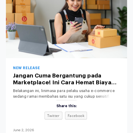
NEW RELEASE
Jangan Cuma Bergantung pada
Marketplace! Ini Cara Hemat Biaya
Operasional Toko Retail Anda
Belakangan ini, linimasa para pelaku usaha e-commerce
sedang ramai membahas satu isu yang cukup sensitif:
kenaikan platform fee alias biaya admin. Bagi pemilik bisnis
Share this:
retail, kebijakan baru ini jelas memicu kekhawatiran serius.
Bagaimana tidak? Di tengah ketatnya persaingan pasar,
Twitter
Facebook
margin keuntungan yang sudah dihitung matang-matang
terpaksa harus terpangkas lagi demi menutupi biaya komisi
platform yang
June 2, 2026