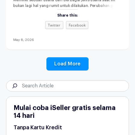
Memiliki sebuah usaha dari berbagai jenis usaha saat ini
bukan lagi hal yang rumit untuk dilakukan. Perubahan gaya
hidup, kemajuan teknologi, serta semakin terbukanya akses
Share this:
informasi membuat siapa pun punya kesempatan untuk
memulai bisnis, bahkan dari skala kecil sekalipun.
Twitter
Facebook
Menariknya, di tahun 2026, peluang usaha tidak hanya
datang dari kebutuhan dasar, tetapi juga dari perubahan
May 8, 2026
Load More
Mulai coba iSeller gratis selama
14 hari
Tanpa Kartu Kredit