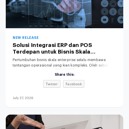
NEW RELEASE
Solusi Integrasi ERP dan POS
Terdepan untuk Bisnis Skala
Enterprise
Pertumbuhan bisnis skala enterprise selalu membawa
tantangan operasional yang kian kompleks. Oleh sebab itu,
penyelarasan data transaksi menjadi kebutuhan yang
Share this:
mutlak. Namun, sistem kasir di toko fisik sering kali berjalan
terpisah dari sistem Enterprise Resource Planning (ERP) di
Twitter
Facebook
kantor pusat. Akibatnya, tim manajemen terpaksa
menghabiskan banyak waktu berharga hanya untuk
mencocokkan data penjualan serta persediaan
July 27, 2026