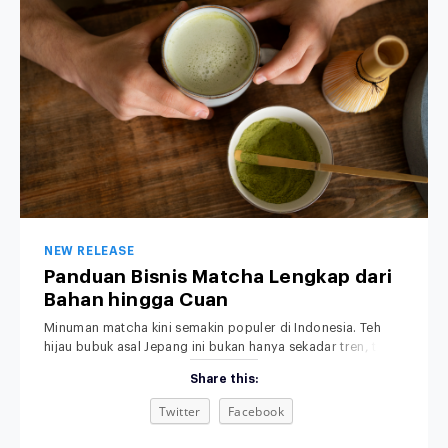
NEW RELEASE
Panduan Bisnis Matcha Lengkap dari
Bahan hingga Cuan
Minuman matcha kini semakin populer di Indonesia. Teh
hijau bubuk asal Jepang ini bukan hanya sekadar tren, tapi
sudah menjadi bagian dari gaya hidup modern, khususnya
Share this:
di kalangan anak muda dan pecinta minuman sehat.
Rasanya yang khas, aromanya yang menenangkan, serta
Twitter
Facebook
tampilannya yang estetik membuat minuman matcha bukan
sekadar pelepas dahaga, tetapi juga simbol gaya