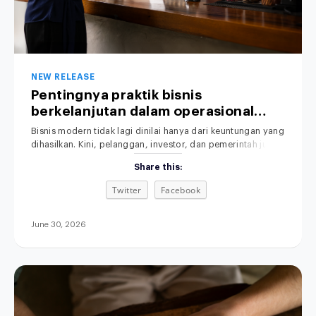
NEW RELEASE
Pentingnya praktik bisnis
berkelanjutan dalam operasional
perusahaan.
Bisnis modern tidak lagi dinilai hanya dari keuntungan yang
dihasilkan. Kini, pelanggan, investor, dan pemerintah juga
memperhatikan dampak operasional terhadap lingkungan.
Share this:
Praktik Bisnis yang Berkelanjutan menjadi perhatian utama
dalam dunia usaha saat ini. Karena itu, semakin banyak
Twitter
Facebook
perusahaan mulai menerapkan sustainable business
practices untuk membangun bisnis yang efisien,
bertanggung jawab, dan berkelanjutan. Selain
June 30, 2026
meningkatkan citra