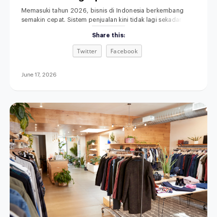
Anda
Memasuki tahun 2026, bisnis di Indonesia berkembang
semakin cepat. Sistem penjualan kini tidak lagi sekadar
mengandalkan toko fisik dan pencatatan manual. Memilih
Share this:
POS terbaik untuk bisnis retail, F&B, fashion, maupun jasa
menjadi langkah penting untuk meningkatkan efisiensi
Twitter
Facebook
operasional. Di saat yang sama, sistem penjualan
omnichannel semakin dibutuhkan agar seluruh proses
bisnis terintegrasi. Aplikasi kasir modern
June 17, 2026