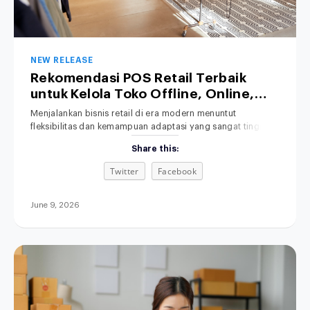
NEW RELEASE
Rekomendasi POS Retail Terbaik
untuk Kelola Toko Offline, Online,
hingga Bisnis Hybrid
Menjalankan bisnis retail di era modern menuntut
fleksibilitas dan kemampuan adaptasi yang sangat tinggi.
Salah satu solusi yang kini banyak dicari oleh pelaku usaha
Share this:
adalah POS retail terbaik untuk membantu mengelola
berbagai saluran penjualan secara efisien. Transaksi
Twitter
Facebook
penjualan kini tidak lagi hanya terjadi secara tatap muka di
toko fisik (offline), melainkan telah merambah luas ke
June 9, 2026