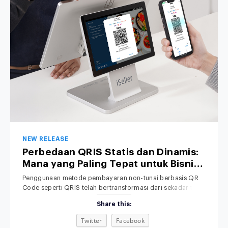
NEW RELEASE
Perbedaan QRIS Statis dan Dinamis:
Mana yang Paling Tepat untuk Bisnis
Anda?
Penggunaan metode pembayaran non-tunai berbasis QR
Code seperti QRIS telah bertransformasi dari sekadar tren
menjadi standar operasional bisnis di Indonesia. Dari kedai
Share this:
kopi lokal, toko retail pakaian, hingga jaringan restoran
nasional, konsumen kini lebih memilih memindai QR melalui
Twitter
Facebook
smartphone daripada membawa uang tunai. Meski