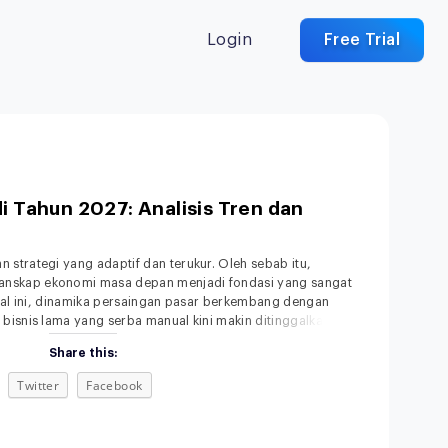
Login
Free Trial
di Tahun 2027: Analisis Tren dan
strategi yang adaptif dan terukur. Oleh sebab itu,
nskap ekonomi masa depan menjadi fondasi yang sangat
ital ini, dinamika persaingan pasar berkembang dengan
bisnis lama yang serba manual kini makin ditinggalkan.
asi konsumen terhadap kecepatan dan kemudahan
Share this:
Twitter
Facebook