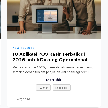
NEW RELEASE
10 Aplikasi POS Kasir Terbaik di
2026 untuk Dukung Operasional
Bisnis Anda
Memasuki tahun 2026, bisnis di Indonesia berkembang
semakin cepat. Sistem penjualan kini tidak lagi sekadar
mengandalkan toko fisik dan pencatatan manual.
Share this:
Memilih POS terbaik untuk bisnis retail, F&B, fashion,
maupun jasa menjadi langkah penting untuk
Twitter
Facebook
meningkatkan efisiensi operasional. Di saat yang sama,
sistem penjualan omnichannel semakin dibutuhkan agar
seluruh proses bisnis terintegrasi. Aplikasi kasir modern
June 17, 2026