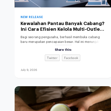
NEW RELEASE
Kewalahan Pantau Banyak Cabang?
Ini Cara Efisien Kelola Multi-Outlet
Lewat Satu Sistem
Bagi seorang pengusaha, berhasil membuka cabang
baru merupakan pencapaian besar. Hal ini menunjukkan
bahwa produk Anda diterima pasar, sehingga brand
Share this:
awareness meningkat dan peluang keuntungan semakin
besar. Namun, di balik ekspansi tersebut, ada tantangan
Twitter
Facebook
operasional yang tidak bisa diabaikan. Mengelola satu
toko saja sudah menyita waktu dan tenaga, terlebih lagi
jika Anda harus memantau banyak
July 9, 2026