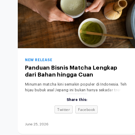
NEW RELEASE
Panduan Bisnis Matcha Lengkap
dari Bahan hingga Cuan
Minuman matcha kini semakin populer di Indonesia. Teh
hijau bubuk asal Jepang ini bukan hanya sekadar tren,
tapi sudah menjadi bagian dari gaya hidup modern,
Share this:
khususnya di kalangan anak muda dan pecinta minuman
sehat. Rasanya yang khas, aromanya yang
Twitter
Facebook
menenangkan, serta tampilannya yang estetik membuat
minuman matcha bukan sekadar pelepas dahaga, tetapi
juga simbol gaya
June 25, 2026