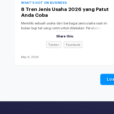
WHAT'S HOT ON BUSINESS
8 Tren Jenis Usaha 2026 yang Patut
Anda Coba
Memiliki sebuah usaha dari berbagai jenis usaha saat ini
bukan lagi hal yang rumit untuk dilakukan. Perubahan
gaya hidup, kemajuan teknologi, serta semakin
Share this:
terbukanya akses informasi membuat siapa pun punya
kesempatan untuk memulai bisnis, bahkan dari skala
Twitter
Facebook
kecil sekalipun. Menariknya, di tahun 2026, peluang
usaha tidak hanya datang dari kebutuhan dasar, tetapi
juga dari perubahan
May 8, 2026
Lo