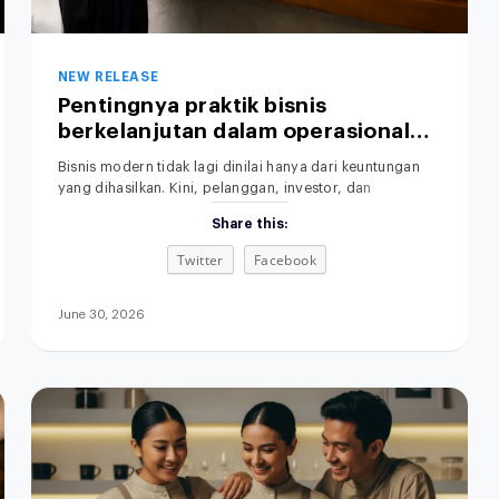
NEW RELEASE
Pentingnya praktik bisnis
berkelanjutan dalam operasional
perusahaan.
Bisnis modern tidak lagi dinilai hanya dari keuntungan
yang dihasilkan. Kini, pelanggan, investor, dan
pemerintah juga memperhatikan dampak operasional
Share this:
terhadap lingkungan. Praktik Bisnis yang Berkelanjutan
menjadi perhatian utama dalam dunia usaha saat ini.
Twitter
Facebook
Karena itu, semakin banyak perusahaan mulai
menerapkan sustainable business practices untuk
membangun bisnis yang efisien, bertanggung jawab,
June 30, 2026
dan berkelanjutan. Selain meningkatkan citra