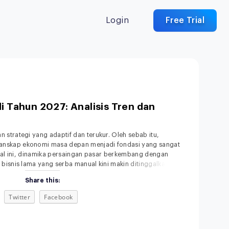
Login
Free Trial
di Tahun 2027: Analisis Tren dan
strategi yang adaptif dan terukur. Oleh sebab itu,
nskap ekonomi masa depan menjadi fondasi yang sangat
ital ini, dinamika persaingan pasar berkembang dengan
bisnis lama yang serba manual kini makin ditinggalkan.
asi konsumen terhadap kecepatan dan kemudahan
Share this:
Twitter
Facebook