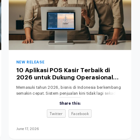
NEW RELEASE
10 Aplikasi POS Kasir Terbaik di
2026 untuk Dukung Operasional
Bisnis Anda
Memasuki tahun 2026, bisnis di Indonesia berkembang
semakin cepat. Sistem penjualan kini tidak lagi sekadar
mengandalkan toko fisik dan pencatatan manual.
Share this:
Memilih POS terbaik untuk bisnis retail, F&B, fashion,
maupun jasa menjadi langkah penting untuk
Twitter
Facebook
meningkatkan efisiensi operasional. Di saat yang sama,
sistem penjualan omnichannel semakin dibutuhkan agar
seluruh proses bisnis terintegrasi. Aplikasi kasir modern
June 17, 2026