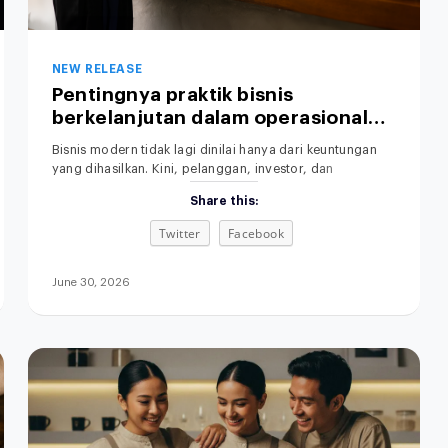
NEW RELEASE
Pentingnya praktik bisnis
berkelanjutan dalam operasional
perusahaan.
Bisnis modern tidak lagi dinilai hanya dari keuntungan
yang dihasilkan. Kini, pelanggan, investor, dan
pemerintah juga memperhatikan dampak operasional
Share this:
terhadap lingkungan. Praktik Bisnis yang Berkelanjutan
menjadi perhatian utama dalam dunia usaha saat ini.
Twitter
Facebook
Karena itu, semakin banyak perusahaan mulai
menerapkan sustainable business practices untuk
membangun bisnis yang efisien, bertanggung jawab,
June 30, 2026
dan berkelanjutan. Selain meningkatkan citra