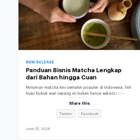
NEW RELEASE
Panduan Bisnis Matcha Lengkap
dari Bahan hingga Cuan
Minuman matcha kini semakin populer di Indonesia. Teh
hijau bubuk asal Jepang ini bukan hanya sekadar tren,
tapi sudah menjadi bagian dari gaya hidup modern,
Share this:
khususnya di kalangan anak muda dan pecinta minuman
sehat. Rasanya yang khas, aromanya yang
Twitter
Facebook
menenangkan, serta tampilannya yang estetik membuat
minuman matcha bukan sekadar pelepas dahaga, tetapi
juga simbol gaya
June 25, 2026