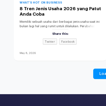
WHAT'S HOT ON BUSINESS
8 Tren Jenis Usaha 2026 yang Patut
Anda Coba
Memiliki sebuah usaha dari berbagai jenis usaha saat ini
bukan lagi hal yang rumit untuk dilakukan. Perubahan
gaya hidup, kemajuan teknologi, serta semakin
Share this:
terbukanya akses informasi membuat siapa pun punya
kesempatan untuk memulai bisnis, bahkan dari skala
Twitter
Facebook
kecil sekalipun. Menariknya, di tahun 2026, peluang
usaha tidak hanya datang dari kebutuhan dasar, tetapi
juga dari perubahan
May 8, 2026
Lo