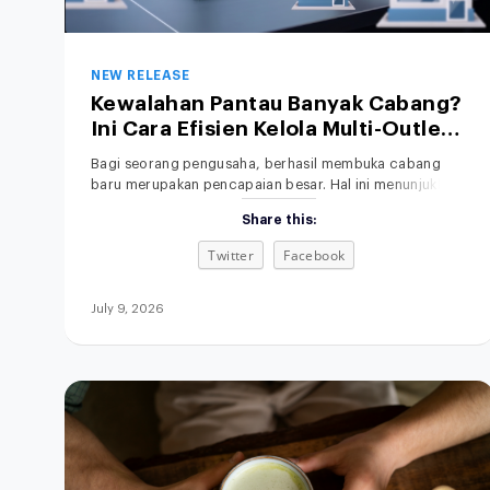
NEW RELEASE
Kewalahan Pantau Banyak Cabang?
Ini Cara Efisien Kelola Multi-Outlet
Lewat Satu Sistem
Bagi seorang pengusaha, berhasil membuka cabang
baru merupakan pencapaian besar. Hal ini menunjukkan
bahwa produk Anda diterima pasar, sehingga brand
Share this:
awareness meningkat dan peluang keuntungan semakin
besar. Namun, di balik ekspansi tersebut, ada tantangan
Twitter
Facebook
operasional yang tidak bisa diabaikan. Mengelola satu
toko saja sudah menyita waktu dan tenaga, terlebih lagi
jika Anda harus memantau banyak
July 9, 2026